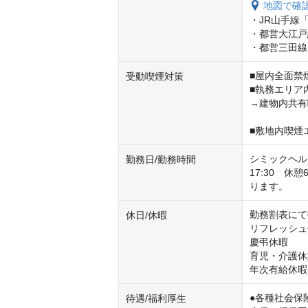
地図で確
・JR山手線「
・都営大江戸
・都営三田線
■屋内全面禁煙
受動喫煙対策
■執務エリア
→建物内共有
■敷地内喫煙
シミックヘル
勤務日/勤務時間
17:30　
ります。
勤務割表にて
休日/休暇
リフレッシュ
慶弔休暇

育児・介護休
年次有給休暇
●各種社会保険
待遇/福利厚生