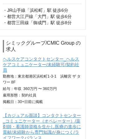
・JR山手線「浜松町」駅 徒歩6分

・都営大江戸線「大門」駅 徒歩6分

・都営三田線「御成門」駅 徒歩8分
シミックグループ/CMIC Group の
求人
ヘルスケアコンタクトセンター_ヘルス
ケアコミュニケーター/未経験可/契約社
員
勤務地：東京都港区浜松町1-3-1 浜離宮 ザ タ
ワー 8F
給与：
年収
360万円 〜 360万円
雇用形態：契約社員
掲載日：
30+日
前に掲載
【カジュアル面談】コンタクトセンター
_コミュニケーター（オペレーター）/薬
剤師・看護師資格を生かし医療の進歩に
貢献/未経験から専門知識が身につく/ラ
イフワークバランス