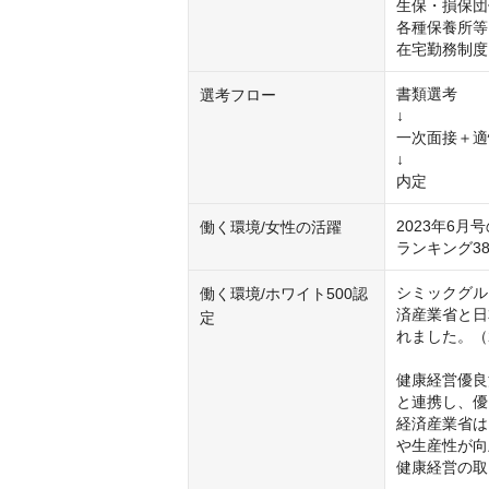
生保・損保団
各種保養所等

在宅勤務制度
書類選考

選考フロー
↓

一次面接＋適
↓

内定
2023年6
働く環境/女性の活躍
ランキング3
シミックグル
働く環境/ホワイト500認
済産業省と日
定
れました。（2
健康経営優良
と連携し、優
経済産業省は
や生産性が向
健康経営の取