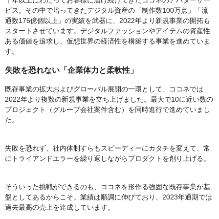
ビス。その中で培ってきたデジタル資産の「制作数100万点」「流
通数176億個以上」の実績を武器に、2022年より新規事業の開拓も
スタートさせています。デジタルファッションやアイテムの資産性
ある価値を追求し、仮想世界の経済性を構築する事業を進めていま
す。
失敗を恐れない「企業体力と柔軟性」
既存事業の拡大およびグローバル展開の一環として、ココネでは
2022年より複数の新規事業を立ち上げました。最大で10に近い数の
プロジェクト（グループ会社案件含む）を同時進行で進めていまし
た。
失敗を恐れず、社内体制すらもスピーディーにカタチを変えて、常
にトライアンドエラーを繰り返しながらプロダクトを創り上げる。
そういった挑戦ができるのも、ココネを形作る強固な既存事業が基
盤としてあるからこそ。業績は順調に伸びており、2023年通期では
過去最高の売上を達成しています。