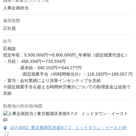
職種 / 募集ポジション名
人事企画担当
雇用形態
正社員
給与
応相談
想定年収：5,500,000円〜8,800,000円_年俸制（固定残業代含む）

・月給： 458,334円〜733,334円

             -基本給：340,152円〜544,277円

　　 　　-固定残業手当（45時間相当分）：118,182円〜189,057 円

・賞与：会社業績により決算インセンティブを支給

※固定残業手当を超える時間外労働分についての割増賃金は追加で
支給
勤務地の所在地/地図
107-0052 東京都港区赤坂9-7-2 ミッドタウン・イースト6F