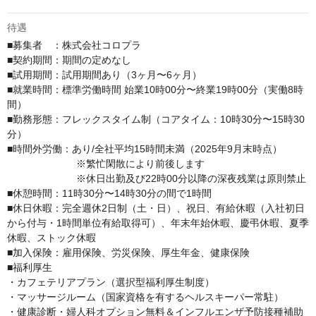
待遇
■募集者　：株式会社コロプラ

■契約期間：期間の定めなし

■試用期間：試用期間あり（3ヶ月〜6ヶ月）

■就業時間：標準労働時間 始業10時00分〜終業19時00分（実働8時
間）

■勤務形態：フレックスタイム制（コアタイム：10時30分〜15時30
分）

■時間外労働：あり/全社平均15時間未満（2025年9月末時点）

　　　　　　　※繁忙閑散により前後します

　　　　　　　※休日出勤及び22時00分以降の深夜残業は原則禁止

■休憩時間：11時30分〜14時30分の間で1時間

■休日休暇：完全週休2日制（土・日）、祝日、有給休暇（入社初日
から付与・1時間単位有給取得可）、年末年始休暇、慶弔休暇、夏季
休暇、ストック休暇

■加入保険：雇用保険、労災保険、厚生年金、健康保険

■福利厚生

・カフェテリアプラン（選択型福利厚生制度）

・マッサージルーム（国家資格を有するヘルスキーパー常駐）

・健康診断・婦人科オプション無料＆インフルエンザ予防接種補助