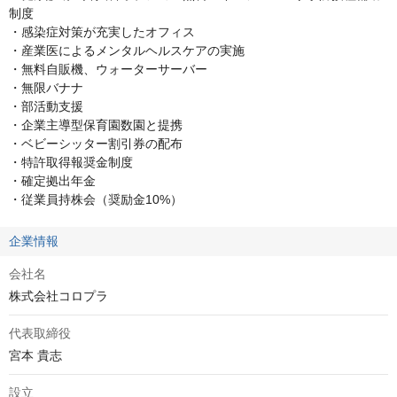
制度

・感染症対策が充実したオフィス

・産業医によるメンタルヘルスケアの実施

・無料自販機、ウォーターサーバー

・無限バナナ

・部活動支援

・企業主導型保育園数園と提携

・ベビーシッター割引券の配布

・特許取得報奨金制度

・確定拠出年金

・従業員持株会（奨励金10%）
企業情報
会社名
株式会社コロプラ
代表取締役
宮本 貴志
設立