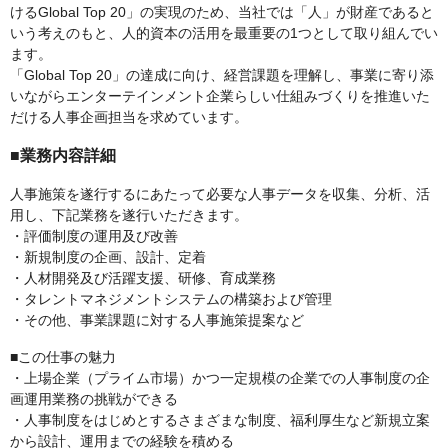
けるGlobal Top 20」の実現のため、当社では「人」が財産であると
いう考えのもと、人的資本の活用を最重要の1つとして取り組んでい
ます。
「Global Top 20」の達成に向け、経営課題を理解し、事業に寄り添
いながらエンターテインメント企業らしい仕組みづくりを推進いた
だける人事企画担当を求めています。
■業務内容詳細
人事施策を遂行するにあたって必要な人事データを収集、分析、活
用し、下記業務を遂行いただきます。
・評価制度の運用及び改善
・新規制度の企画、設計、定着
・人材開発及び活躍支援、研修、育成業務
・タレントマネジメントシステムの構築および管理
・その他、事業課題に対する人事施策提案など
■この仕事の魅力
・上場企業（プライム市場）かつ一定規模の企業での人事制度の企
画運用業務の挑戦ができる
・人事制度をはじめとするさまざまな制度、福利厚生など新規立案
から設計、運用までの経験を積める