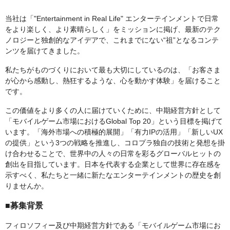
当社は「"Entertainment in Real Life" エンターテインメントで日常
をより楽しく、より素晴らしく」をミッションに掲げ、最新のテク
ノロジーと独創的なアイデアで、これまでにない“祖”となるコンテ
ンツを届けてきました。
私たちがものづくりにおいて最も大切にしているのは、「お客さま
が心から感動し、熱狂するような、心を動かす体験」を届けること
です。
この価値をより多くの人に届けていくために、中期経営方針として
「モバイルゲーム市場におけるGlobal Top 20」という目標を掲げて
います。「海外市場への積極的展開」「有力IPの活用」「新しいUX
の提供」という3つの戦略を推進し、コロプラ独自の技術と発想を掛
け合わせることで、世界中の人々の日常を彩るグローバルヒットの
創出を目指しています。日本を代表する企業として世界に存在感を
示すべく、私たちと一緒に新たなエンターテインメントの歴史を創
りませんか。
■募集背景
フィロソフィー及び中期経営方針である「モバイルゲーム市場にお