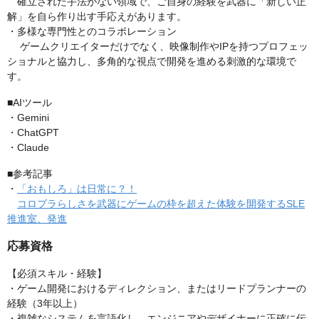
確立された手法がない領域で、ご自身の経験を武器に「新しい正
解」を自ら作り出す手応えがあります。
・多様な専門性とのコラボレーション
ゲームクリエイターだけでなく、映像制作やIPを持つプロフェッ
ショナルと協力し、多角的な視点で開発を進める刺激的な環境で
す。
■AIツール
・Gemini
・ChatGPT
・Claude
■参考記事
・
「おもしろ」は日常に？！
コロプラらしさを武器にゲームの枠を超えた体験を開発するSLE
推進室、発進
応募資格
【必須スキル・経験】
・ゲーム開発におけるディレクション、またはリードプランナーの
経験（3年以上）
・複雑なシステムを言語化し、エンジニアやデザイナーに正確に伝