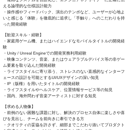
える論理的な仕様設計能力
・操作感やフィードバック、演出のテンポなど、ユーザーが心地よ
いと感じる「体験」を徹底的に追求し「手触り」へのこだわりを持
った開発経験
【歓迎スキル・経験】
・家庭用ゲーム機、またはハイエンドなモバイルタイトルの開発経
験
・Unity / Unreal Engineでの開発実務利用経験
・映像コンテンツ、音楽、またはウェアラブルデバイス等の非ゲー
ム要素を取り込んだ開発経験
・ライフスタイルに寄り添う、ストレスのない直感的なインターフ
ェースの設計を可能とするUI/UXデザインの深い知見
・IP（版権）を用いたタイトルの開発経験
・ライフスタイルやヘルスケア、位置情報サービス等の知見
・国内、海外問わず音楽アーティストに対する知見
【求める人物像】
・前例のない困難な課題に対し、解決のプロセス自体に楽しさや喜
びを見出し、チームを前向きに牽引できる方
・クオリティの妥協を許さず、細部までこだわり抜いてプロダクト