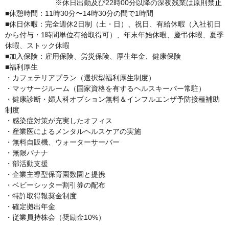
　　　　　　　※休日出勤及び22時00分以降の深夜残業は原則禁止

■休憩時間：11時30分〜14時30分の間で1時間

■休日休暇：完全週休2日制（土・日）、祝日、有給休暇（入社初日
から付与・1時間単位有給取得可）、年末年始休暇、慶弔休暇、夏季
休暇、ストック休暇

■加入保険：雇用保険、労災保険、厚生年金、健康保険

■福利厚生

・カフェテリアプラン（選択型福利厚生制度）

・マッサージルーム（国家資格を有するヘルスキーパー常駐）

・健康診断・婦人科オプション無料＆インフルエンザ予防接種補助
制度

・感染症対策が充実したオフィス

・産業医によるメンタルヘルスケアの実施

・無料自販機、ウォーターサーバー

・無限バナナ

・部活動支援

・企業主導型保育園数園と提携

・ベビーシッター割引券の配布

・特許取得報奨金制度

・確定拠出年金

・従業員持株会（奨励金10%）