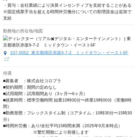
・賞与：会社業績により決算インセンティブを支給することがある

※固定残業手当を超える時間外労働分についての割増賃金は追加で
支給
勤務地の所在地/地図
107-0052 東京都港区赤坂9-7-2 ミッドタウン・イースト6F
待遇
■募集者　：株式会社コロプラ

■契約期間：期間の定めなし

■試用期間：試用期間あり（3ヶ月〜6ヶ月）

■就業時間：標準労働時間 始業10時00分〜終業19時00分（実働8時
間）

■勤務形態：フレックスタイム制（コアタイム：10時30分〜15時30
分）

■時間外労働：あり/全社平均15時間未満（2025年9月末時点）

　　　　　　　※繁忙閑散により前後します
