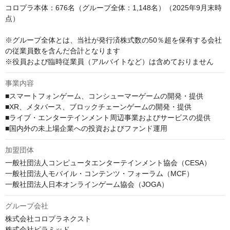
コロプラ本体：676名（グループ全体：1,148名）（2025年9月末時
点）

※グループ全体とは、当社が発行済株式数の50％超を保有する会社
の従業員数を含んだ合計となります

※役員および臨時従業員（アルバイトなど）は含めておりません
事業内容
■スマートフォンゲーム、コンシューマーゲームの開発・提供

■XR、メタバース、ブロックチェーンゲームの開発・提供

■ライブ・エンターテインメント周辺事業およびサービスの提供

■国内外の未上場企業への投資およびファンド運用
加盟団体
一般社団法人コンピュータエンターテインメント協会（CESA）

一般社団法人モバイル・コンテンツ・フォーラム（MCF）

一般社団法人日本オンラインゲーム協会（JOGA）
グループ会社
株式会社コロプラネクスト

株式会社ピラミッド
