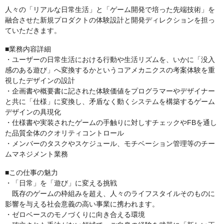
人々の「リアルな日常生活」と「ゲーム開発で培った先端技術」を
融合させた新規プロダクトの体験設計と開発ディレクションを担っ
ていただきます。
■業務内容詳細
・ユーザーの日常生活における行動や生活リズムを、いかに「没入
感のある遊び」へ変換するかというコアメカニクスの考案体験を重
視したデザインの設計
・企画書や概要書に記された体験価値をプログラマーやデザイナー
と共に「仕様」に変換し、矛盾なく動くシステムを構築するゲーム
デザインの具現化
・仕様書や実装されたゲームの手触りに対しすチェックやFBを通し
た品質全体のクオリティコントロール
・メンバーのタスクやスケジュール、モチベーション管理等のチー
ムマネジメント業務
■この仕事の魅力
・「日常」を「遊び」に変える挑戦
既存のゲームの枠組みを超え、人々のライフスタイルそのものに
影響を与える社会意義の高い事業に携われます。
・ゼロベースのモノづくりに向き合える環境