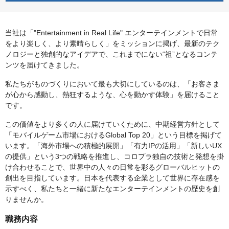
当社は「"Entertainment in Real Life" エンターテインメントで日常
をより楽しく、より素晴らしく」をミッションに掲げ、最新のテク
ノロジーと独創的なアイデアで、これまでにない“祖”となるコンテ
ンツを届けてきました。
私たちがものづくりにおいて最も大切にしているのは、「お客さま
が心から感動し、熱狂するような、心を動かす体験」を届けること
です。
この価値をより多くの人に届けていくために、中期経営方針として
「モバイルゲーム市場におけるGlobal Top 20」という目標を掲げて
います。「海外市場への積極的展開」「有力IPの活用」「新しいUX
の提供」という3つの戦略を推進し、コロプラ独自の技術と発想を掛
け合わせることで、世界中の人々の日常を彩るグローバルヒットの
創出を目指しています。日本を代表する企業として世界に存在感を
示すべく、私たちと一緒に新たなエンターテインメントの歴史を創
りませんか。
職務内容