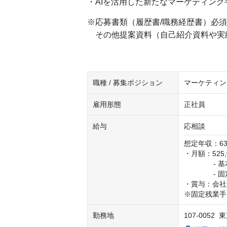
・AIを活用した新たなマーケティン
※応募書類（履歴書/職務経歴書）必
その他提案資料（自己紹介資料や実
職種 / 募集ポジション
マーケティン
雇用形態
正社員
給与
応相談
想定年収：63
・月額：525,0
　　　    - 基
　　　    -
・賞与：会社
※固定残業手
勤務地
107-005