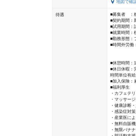
地図で確
■募集者　：
待遇
■契約期間：
■試用期間：
■就業時間：標
■勤務形態：
■時間外労働：
　　　　　　
　　　　　　
■休憩時間：1
■休日休暇：
時間単位有給
■加入保険：
■福利厚生

・カフェテリ
・マッサージ
・健康診断・
・感染症対策
・産業医によ
・無料自販機
・無限バナナ

・部活動支援
