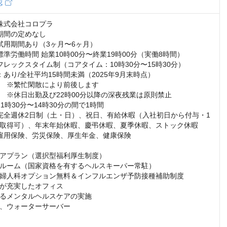
認
株式会社コロプラ

期間の定めなし

試用期間あり（3ヶ月〜6ヶ月）

準労働時間 始業10時00分〜終業19時00分（実働8時間）

フレックスタイム制（コアタイム：10時30分〜15時30分）

あり/全社平均15時間未満（2025年9月末時点）

　※繁忙閑散により前後します

　※休日出勤及び22時00分以降の深夜残業は原則禁止

1時30分〜14時30分の間で1時間

完全週休2日制（土・日）、祝日、有給休暇（入社初日から付与・1
取得可）、年末年始休暇、慶弔休暇、夏季休暇、ストック休暇

雇用保険、労災保険、厚生年金、健康保険

アプラン（選択型福利厚生制度）

ルーム（国家資格を有するヘルスキーパー常駐）

婦人科オプション無料＆インフルエンザ予防接種補助制度

が充実したオフィス

るメンタルヘルスケアの実施

、ウォーターサーバー
