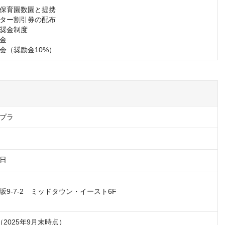
保育園数園と提携

ター割引券の配布

奨金制度

金

会（奨励金10%）
プラ
1日
9-7-2　ミッドタウン・イースト6F

円（2025年9月末時点）