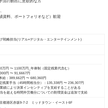
グ手法の創出に意欲的な方
須、
績資料、ポートフォリオなど）歓迎
グ戦略担当(リアル×デジタル・エンターテインメント)
0万円 〜 1100万円_年俸制（固定残業代含む）

00円 〜 91,6667円

本給：389,662円 〜 680,360円

 固定残業手当（45時間相当分）：135,338円 〜 236,307円

業績により決算インセンティブを支給することがある

当を超える時間外労働分についての割増賃金は追加で支給
2 東京都港区赤坂9-7-2 ミッドタウン・イースト6F