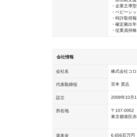
・企業主導型
・ベビーシッ
・特許取得報
・確定拠出年
・従業員持株
会社情報
会社名
株式会社コロ
宮本 貴志
代表取締役
2008年10月
設立
〒107-0052

所在地
東京都港区赤坂
6,656百万
資本金