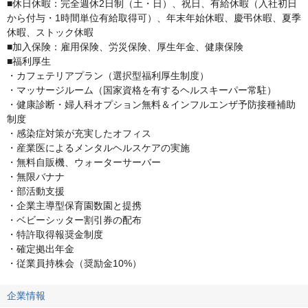
■休日休暇：完全週休2日制（土・日）、祝日、有給休暇（入社初日
から付与・1時間単位有給取得可）、年末年始休暇、慶弔休暇、夏季
休暇、ストック休暇

■加入保険：雇用保険、労災保険、厚生年金、健康保険

■福利厚生

・カフェテリアプラン（選択型福利厚生制度）

・マッサージルーム（国家資格を有するヘルスキーパー常駐）

・健康診断・婦人科オプション無料＆インフルエンザ予防接種補助
制度

・感染症対策が充実したオフィス

・産業医によるメンタルヘルスケアの実施

・無料自販機、ウォーターサーバー

・無限バナナ

・部活動支援

・企業主導型保育園数園と提携

・ベビーシッター割引券の配布

・特許取得報奨金制度

・確定拠出年金

・従業員持株会（奨励金10%）
企業情報