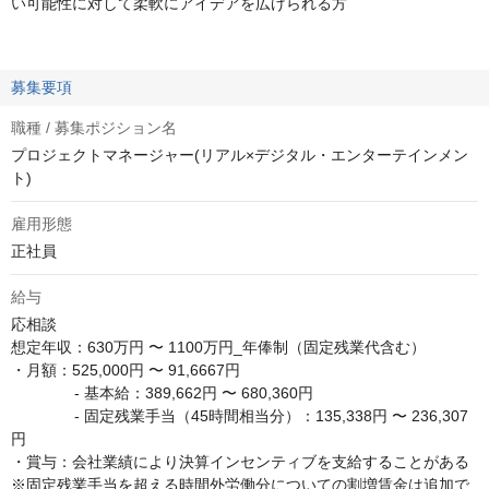
い可能性に対して柔軟にアイデアを広げられる方
募集要項
職種 / 募集ポジション名
プロジェクトマネージャー(リアル×デジタル・エンターテインメン
ト)
雇用形態
正社員
給与
応相談
想定年収：630万円 〜 1100万円_年俸制（固定残業代含む）

・月額：525,000円 〜 91,6667円

　　　    - 基本給：389,662円 〜 680,360円

　　　    - 固定残業手当（45時間相当分）：135,338円 〜 236,307
円

・賞与：会社業績により決算インセンティブを支給することがある

※固定残業手当を超える時間外労働分についての割増賃金は追加で