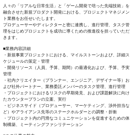
人々の「リアルな日常生活」と「ゲーム開発で培った先端技術」を
融合させた新規プロダクト開発における、プロジェクトマネジメン
ト業務をお任せいたします。
プロデューサーやディレクターと密に連携し、進行管理、タスク管
理をはじめプロジェクトを成功に導くための推進役を担っていただ
きます。
■業務内容詳細
・新規事業プロジェクトにおける、マイルストーンおよび、詳細ス
ケジュールの策定・管理
・開発リソース（人員、予算、期間）の最適化および、予算、予実
管理
・社内クリエイター（プランナー、エンジニア、デザイナー等）お
よび社外パートナー、業務委託メンバーのタスク管理、進行管理
・プロジェクトにおけるリスクの早期発見、および課題解決に向け
たカウンタープランの立案、実行
・ビジネスサイド（プロデューサー、マーケティング、渉外担当な
ど）やアライアンス先等のステークホルダーとの調整・折衝
・プロジェクト内の円滑なコミュニケーションを促進するための体
制構築、ミーティングファシリテーション