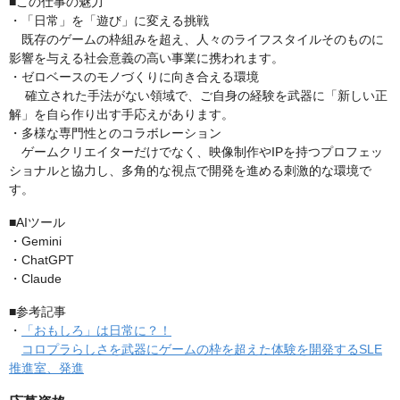
■この仕事の魅力
・「日常」を「遊び」に変える挑戦
既存のゲームの枠組みを超え、人々のライフスタイルそのものに
影響を与える社会意義の高い事業に携われます。
・ゼロベースのモノづくりに向き合える環境
確立された手法がない領域で、ご自身の経験を武器に「新しい正
解」を自ら作り出す手応えがあります。
・多様な専門性とのコラボレーション
ゲームクリエイターだけでなく、映像制作やIPを持つプロフェッ
ショナルと協力し、多角的な視点で開発を進める刺激的な環境で
す。
■AIツール
・Gemini
・ChatGPT
・Claude
■参考記事
・
「おもしろ」は日常に？！
コロプラらしさを武器にゲームの枠を超えた体験を開発するSLE
推進室、発進