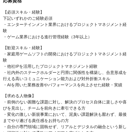
応募資格
【必須スキル・経験】
下記いずれかのご経験必須
・エンターテインメント業界におけるプロジェクトマネジメント経
験
・ゲーム業界における進行管理経験（3年以上）
【歓迎スキル・経験】
・家庭用ゲームソフトの開発におけるプロジェクトマネジメント経
験
・他社IPを活用したプロジェクトマネジメント経験
・社内外のステークホルダーと円滑に関係性を構築し、合意形成を
行える高いコミュニケーション能力および対外折衝スキル
・AIを用いた業務改善やパフォーマンスを向上させた経験・実績
【求める人物像】
・前例のない困難な課題に対し、解決のプロセス自体に楽しさや喜
びを見出し、チームを前向きに牽引できる方
・変化の激しい新規事業において、泥臭い課題解決も厭わず、最後
までやり遂げる責任感をお持ちの方
・自分の専門領域に固執せず、リアルとデジタルの融合という新し