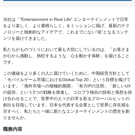
当社は「"Entertainment in Real Life" エンターテインメントで日常
をより楽しく、より素晴らしく」をミッションに掲げ、最新のテク
ノロジーと独創的なアイデアで、これまでにない“祖”となるコンテ
ンツを届けてきました。
私たちがものづくりにおいて最も大切にしているのは、「お客さま
が心から感動し、熱狂するような、心を動かす体験」を届けること
です。
この価値をより多くの人に届けていくために、中期経営方針として
「モバイルゲーム市場におけるGlobal Top 20」という目標を掲げて
います。「海外市場への積極的展開」「有力IPの活用」「新しいUX
の提供」という3つの戦略を推進し、コロプラ独自の技術と発想を掛
け合わせることで、世界中の人々の日常を彩るグローバルヒットの
創出を目指しています。日本を代表する企業として世界に存在感を
示すべく、私たちと一緒に新たなエンターテインメントの歴史を創
りませんか。
職務内容