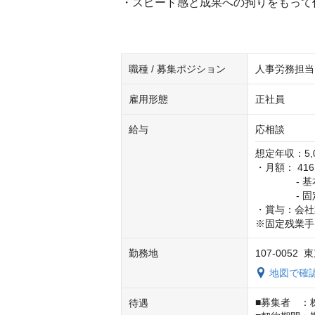
・スピード感と成果への拘りをもって
職種 / 募集ポジション
人事労務担当
雇用形態
正社員
給与
応相談
想定年収：5,0
・月額： 416,
　　　    - 
　　　    -
・賞与：会社
※固定残業手
勤務地
107-005
地図で確
■募集者　：
待遇