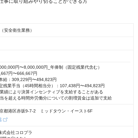
仕事に取り組みやり切ることができる方
（安全衛生業務）
00,000円〜8,000,000円_年俸制（固定残業代含む）

667円〜666,667円

基本給：309,229円〜494,823円

 固定残業手当（45時間相当分）：107,438円〜494,823円

業績により決算インセンティブを支給することがある

当を超える時間外労働分についての割増賃金は追加で支給
2 東京都港区赤坂9-7-2 ミッドタウン・イースト6F
認
株式会社コロプラ
