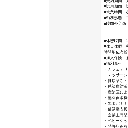
■契約期間：
■試用期間：
■就業時間：標
■勤務形態：
■時間外労働：
　　　　　　
　　　　　　
■休憩時間：1
■休日休暇：
時間単位有給
■加入保険：
■福利厚生

・カフェテリ
・マッサージ
・健康診断・
・感染症対策
・産業医によ
・無料自販機
・無限バナナ

・部活動支援

・企業主導型
・ベビーシッ
・特許取得報