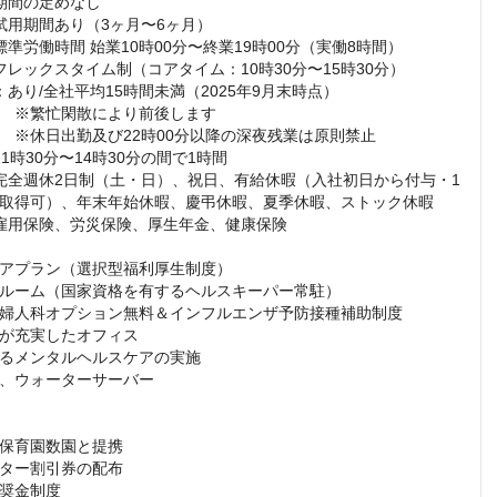
期間の定めなし

試用期間あり（3ヶ月〜6ヶ月）

準労働時間 始業10時00分〜終業19時00分（実働8時間）

フレックスタイム制（コアタイム：10時30分〜15時30分）

あり/全社平均15時間未満（2025年9月末時点）

　※繁忙閑散により前後します

　※休日出勤及び22時00分以降の深夜残業は原則禁止

1時30分〜14時30分の間で1時間

完全週休2日制（土・日）、祝日、有給休暇（入社初日から付与・1
取得可）、年末年始休暇、慶弔休暇、夏季休暇、ストック休暇

雇用保険、労災保険、厚生年金、健康保険

アプラン（選択型福利厚生制度）

ルーム（国家資格を有するヘルスキーパー常駐）

婦人科オプション無料＆インフルエンザ予防接種補助制度

が充実したオフィス

るメンタルヘルスケアの実施

、ウォーターサーバー

保育園数園と提携

ター割引券の配布

奨金制度
