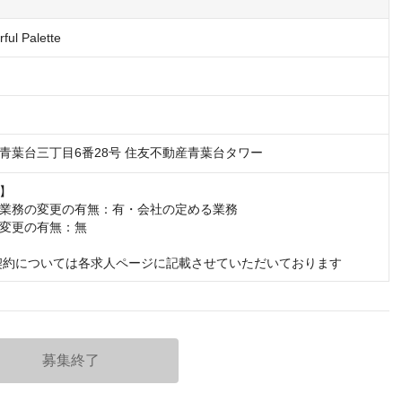
l Palette
青葉台三丁目6番28号 住友不動産青葉台タワー
】

業務の変更の有無：有・会社の定める業務

変更の有無：無

契約については各求人ページに記載させていただいております
募集終了