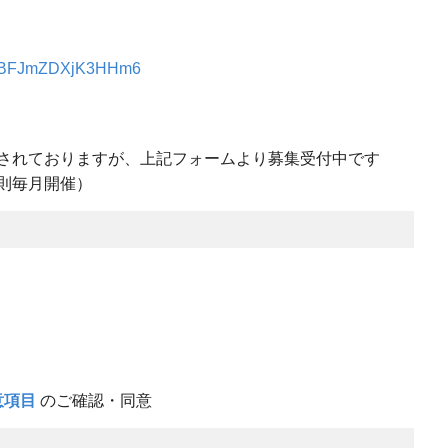
/oX5BFJmZDXjK3HHm6
されておりますが、上記フォームより募集受付中です
則毎月開催）
意項目
のご確認・同意