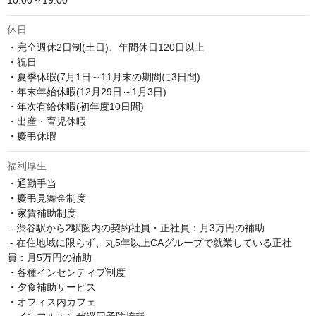
10:00～19:00
休日
・完全週休2日制(土日)、年間休日120日以上

・祝日

・夏季休暇(7月1日～11月末の期間に3日間)

・年末年始休暇(12月29日～1月3日)

・年次有給休暇(初年度10日間)

・出産・育児休暇

・慶弔休暇
福利厚生
・通勤手当

・慶弔見舞金制度

・家賃補助制度

 - 渋谷駅から2駅圏内の契約社員・正社員：月3万円の補助

 - 在住地域に限らず、丸5年以上CAグループで就業している正社
員：月5万円の補助

・各種インセンティブ制度

・夕食補助サービス

・オフィス内カフェ
