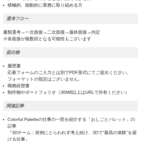
積極的、能動的に業務に取り組める方
選考フロー
書類選考→一次面接→二次面接→最終面接→内定
※各面接が複数回となる可能性もございます
提出物
履歴書
応募フォームのご入力とは別でPDF形式にてご提出ください。
フォーマットの指定はございません。
職務経歴書
制作物やポートフォリオ（30MB以上はURLで共有ください）
関連記事
Colorful Paletteの仕事の一部を紹介する「おしごとパレット」の
記事
『3Dチーム：前例にとらわれず考え続け、3Dで”最高の体験”を届
ける仕事』