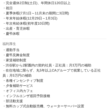
・完全週休2日制(土日)、年間休日120日以上

・祝日

・夏季休暇(7月1日～11月末の期間に3日間)

・年末年始休暇(12月29日～1月3日)

・年次有給休暇(初年度10日間)

・出産・育児休暇

・慶弔休暇
福利厚生
・通勤手当

・慶弔見舞金制度

・家賃補助制度

 - 渋谷駅から2駅圏内の契約社員・正社員：月3万円の補助

 - 在住地域に限らず、丸5年以上CAグループで就業している正社
員：月5万円の補助

・各種インセンティブ制度

・夕食補助サービス

・オフィス内カフェ

・インフルエンザ巡回予防接種

・部活動支援

・無料カップ式自動販売機、ウォーターサーバー設置