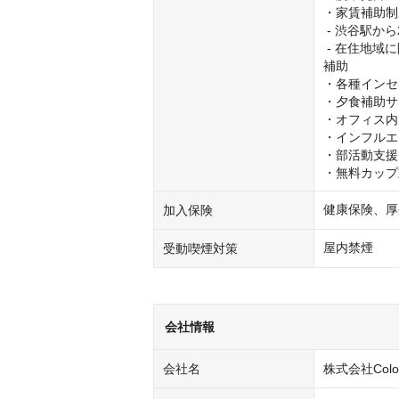
・家賃補助制
 - 渋谷駅から2駅圏内の契約社員・正社員：月3万円の補助

 - 在住地域に限らず、丸5年以上CAグループで就業している正社員：月5万円の
補助

・各種インセ
・夕食補助サ
・オフィス内
・インフルエ
・部活動支援

・無料カップ
健康保険、厚
加入保険
屋内禁煙
受動喫煙対策
会社情報
会社名
株式会社Colorfu