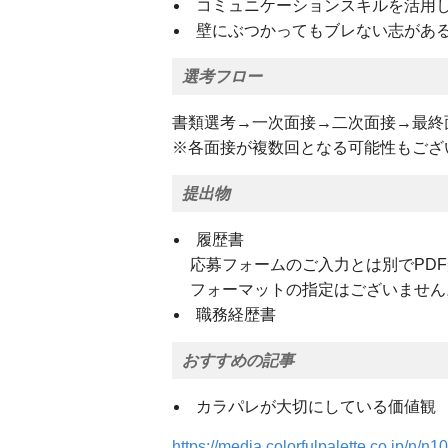
コミュニケーションスキルを活用
壁にぶつかってもブレない志があ
選考フロー
書類選考→一次面接→二次面接→最終
※各面接が複数回となる可能性もござ
提出物
履歴書
応募フォームのご入力とは別でPD
フォーマットの指定はございません
職務経歴書
おすすめの記事
カラパレが大切にしている価値観 
https://media.colorfulpalette.co.jp/n/