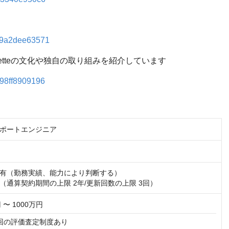
/mc9a2dee63571
ul Paletteの文化や独自の取り組みを紹介しています
m898ff8909196
ポートエンジニア
有（勤務実績、能力により判断する）

（通算契約期間の上限 2年/更新回数の上限 3回）
 〜 1000万円
回の評価査定制度あり
