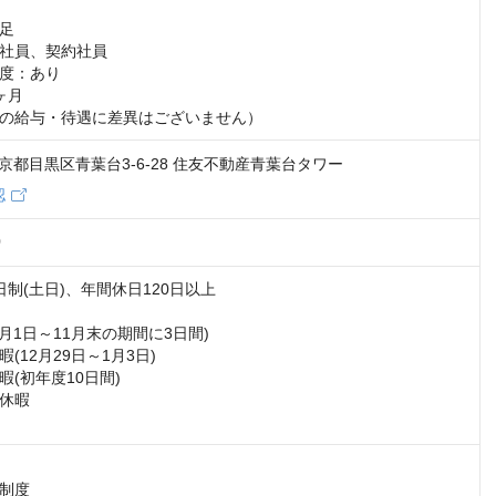
足

社員、契約社員

度：あり

月

の給与・待遇に差異はございません）
2 東京都目黒区青葉台3-6-28 住友不動産青葉台タワー
認
0
制(土日)、年間休日120日以上

月1日～11月末の期間に3日間)

(12月29日～1月3日)

(初年度10日間)

休暇

制度
