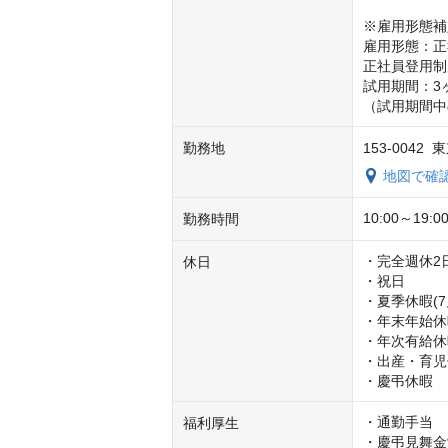
※雇用形態補
雇用形態：正
正社員登用制
試用期間：3ヶ
（試用期間中
勤務地
153-004
地図で確
10:00～19:0
勤務時間
・完全週休2日
休日
・祝日

・夏季休暇(7
・年末年始休暇
・年次有給休暇
・出産・育児
・慶弔休暇
・通勤手当

福利厚生
・慶弔見舞金