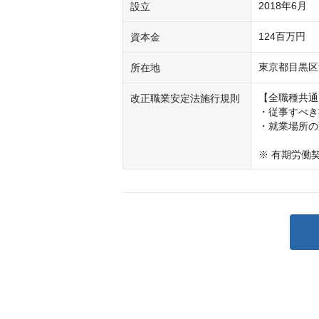
2018年6月
設立
124百万円
資本金
東京都目黒区
所在地
【全職種共通
改正職業安定法施行規則
・従事すべき
・就業場所の
※ 有期労働