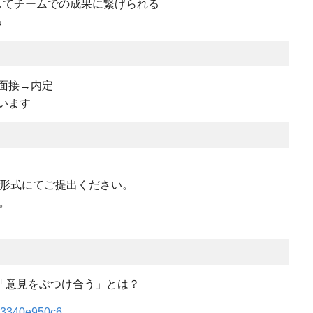
してチームでの成果に繋げられる
る
面接→内定
います
F形式にてご提出ください。
。
「意見をぶつけ合う」とは？
n103340e950c6