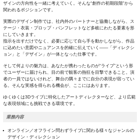
ザインの方向性を一緒に考えていく。そんな“創作の初期段階”から
関われるポジションです。
実際のデザイン制作では、社内外のパートナーと協働しながら、ス
テージ・衣装・プロップ・パンフレットなど多岐にわたる要素を形
にしていきます。
指示を出すだけでなく、必要に応じて自ら手を動かしながら、作品
に込めたい意図やニュアンスを的確に伝えていく——「ディレクシ
ョン」と「デザイン」が一体となった仕事です。
そして何よりの魅力は、あなたが携わったものが“ライブ”という形
でユーザーに届けられ、目の前で観客の熱狂を目撃できること。演
者の一員ではないけれど、舞台の隅々までに自分の表現が宿ってい
る。そんな実感を得られる機会が、ここにはあります。
ゆくゆくは3Dライブに特化したアートディレクターなど、より広範
な表現領域にも挑戦できる環境です。
業務内容
オンライン／オフライン問わずライブに関わる様々なジャンルの
デザイン・ディレクション