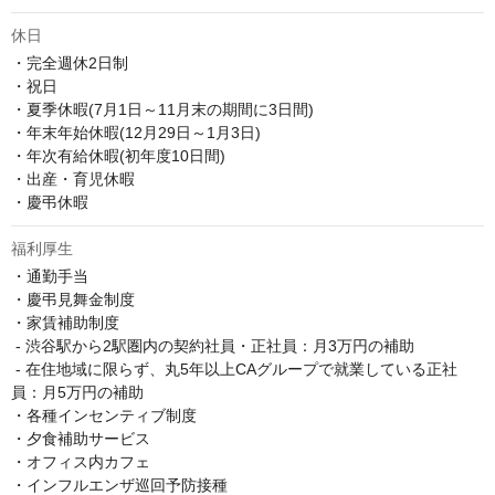
休日
・完全週休2日制

・祝日

・夏季休暇(7月1日～11月末の期間に3日間)

・年末年始休暇(12月29日～1月3日)

・年次有給休暇(初年度10日間)

・出産・育児休暇

・慶弔休暇
福利厚生
・通勤手当

・慶弔見舞金制度

・家賃補助制度

 - 渋谷駅から2駅圏内の契約社員・正社員：月3万円の補助

 - 在住地域に限らず、丸5年以上CAグループで就業している正社
員：月5万円の補助

・各種インセンティブ制度

・夕食補助サービス

・オフィス内カフェ

・インフルエンザ巡回予防接種
