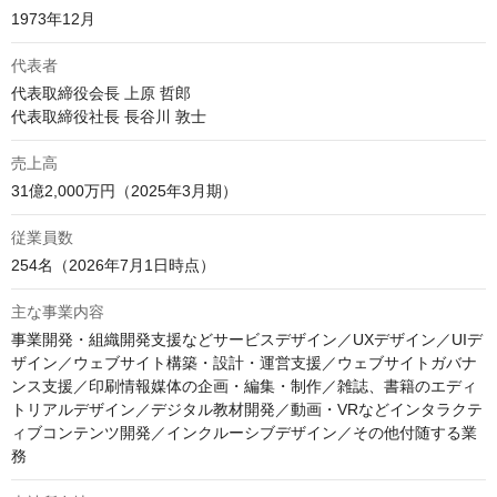
1973年12月
代表者
代表取締役会長 上原 哲郎

代表取締役社長 長谷川 敦士
売上高
従業員数
254名​（2026年​7月1日時点）​
主な事業内容
事業開発・組織開発支援などサービスデザイン／UXデザイン／UIデ
ザイン／ウェブサイト構築・設計・運営支援／ウェブサイトガバナ
ンス支援／印刷情報媒体の企画・編集・制作／雑誌、書籍のエディ
トリアルデザイン／デジタル教材開発／動画・VRなどインタラクテ
ィブコンテンツ開発／インクルーシブデザイン／その他付随する業
務