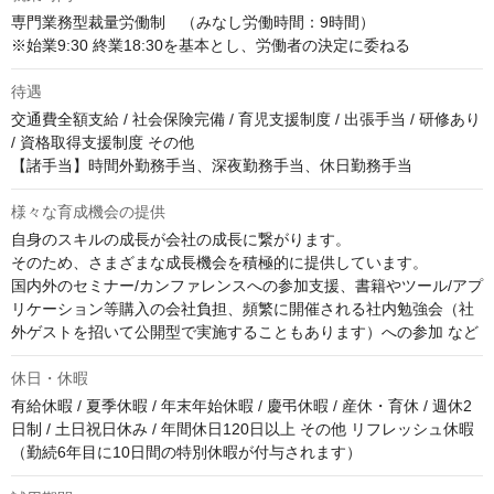
専門業務型裁量労働制　（みなし労働時間：9時間）　

※始業9:30 終業18:30を基本とし、労働者の決定に委ねる
待遇
交通費全額支給 / 社会保険完備 / 育児支援制度 / 出張手当 / 研修あり 
/ 資格取得支援制度 その他

【諸手当】時間外勤務手当、深夜勤務手当、休日勤務手当
様々な育成機会の提供
自身のスキルの成長が会社の成長に繋がります。

そのため、さまざまな成長機会を積極的に提供しています。

国内外のセミナー/カンファレンスへの参加支援、書籍やツール/アプ
リケーション等購入の会社負担、頻繁に開催される社内勉強会（社
外ゲストを招いて公開型で実施することもあります）への参加 など
休日・休暇
有給休暇 / 夏季休暇 / 年末年始休暇 / 慶弔休暇 / 産休・育休 / 週休2
日制 / 土日祝日休み / 年間休日120日以上 その他 リフレッシュ休暇
（勤続6年目に10日間の特別休暇が付与されます）