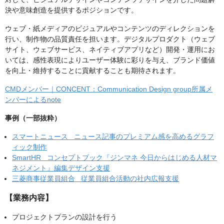
決や意味創造を提供するポジションです。
ウェブ・紙メディアのビジュアルやコンテンツのディレクションを
行い、制作物の品質責任を担います。デジタルプロダクト（ウェブ
サイト、ウェブサービス、ネイティブアプリなど）開発・運用にお
いては、感性表現によりユーザー体験に彩りを与え、ブランド価値
を向上・維持することに貢献することも期待されます。
CMDメンバー｜CONCENT：Communication Design group所属メ
ンバーによるnote
事例（一部抜粋）
スマートニュース ニュース記事のプレミアム感を高めるグラフ
ィック制作
SmartHR コンセプトブック『ジンマネ 今日からはじめる人材マ
ネジメント』編集デザイン支援
三菱商事従業員組合 従業員組合活動の社内広報支援
【業務内容】
プロジェクトプランの設計を行う