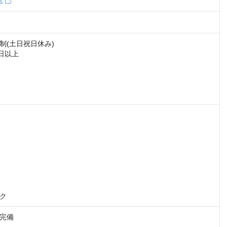
認
(土日祝日休み)

日以上

ク
完備