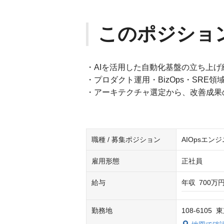
このポジショ
・AIを活用した自動化基盤の立ち上げ
・プロダクト運用・BizOps・SRE
・アーキテクチャ選定から、改善成果
職種 / 募集ポジション
AIOpsエン
雇用形態
正社員
給与
年収
700万円
勤務地
108-610