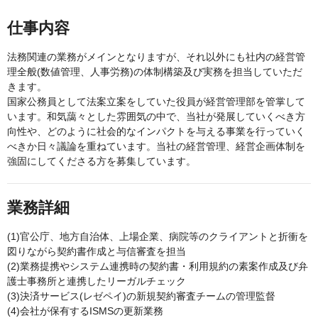
仕事内容
法務関連の業務がメインとなりますが、それ以外にも社内の経営管
理全般(数値管理、人事労務)の体制構築及び実務を担当していただ
きます。
国家公務員として法案立案をしていた役員が経営管理部を管掌して
います。和気藹々とした雰囲気の中で、当社が発展していくべき方
向性や、どのように社会的なインパクトを与える事業を行っていく
べきか日々議論を重ねています。当社の経営管理、経営企画体制を
強固にしてくださる方を募集しています。
業務詳細
(1)官公庁、地方自治体、上場企業、病院等のクライアントと折衝を
図りながら契約書作成と与信審査を担当
(2)業務提携やシステム連携時の契約書・利用規約の素案作成及び弁
護士事務所と連携したリーガルチェック
(3)決済サービス(レゼペイ)の新規契約審査チームの管理監督
(4)会社が保有するISMSの更新業務