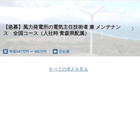
【急募】風力発電所の電気主任技術者 兼 メンテナン
ス 全国コース（入社時 青森県配属）
年収
547万円 〜 985万円
正社員
すべての求人を見る