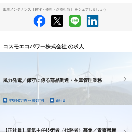
風車メンテナンス【保守・修理・点検担当】 をシェアしましょう
コスモエコパワー株式会社 の求人
風力発電／保守に係る部品調達・在庫管理業務
年収
547万円 〜 882万円
正社員
【正社員】電気主任技術者（代務者）募集／青森県横