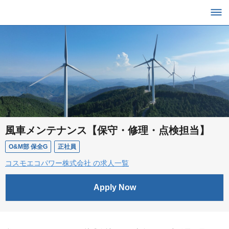
風車メンテナンス【保守・修理・点検担当】
O&M部 保全G
正社員
コスモエコパワー株式会社 の求人一覧
Apply Now