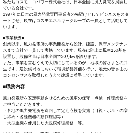
私たちコスモエコパワー株式会社は、日本全国に風力発電を展開し
ている会社です。
1997年に日本の風力発電専門事業者の先駆けとしてビジネスをスタ
ートさせ、現在はコスモエネルギーグループの一員として活動して
います。
■事業概要■
創業以来、風力発電所の事業開発から設計、建設、保守メンテナン
スまで自社で一貫して実施しています。現在は陸上に風車150基を
設置し、設備容量は日本全国で30万kwを誇ります。
また、事業を営むうえで大切にしているのが、地域の皆さまとの共
生です。建設候補地において環境影響評価を行い、地元の皆さまの
コンセンサスを取得したうえで建設に着手しています。
■職務内容
風力発電所を安定稼動させるための風車の保守・点検・修理業務を
ご担当いただきます。
・各地の風力発電所を巡回して定期点検を実施（目視・ボルトの増
し締め・各種機器の動作確認等）
・大型重機を使用した大規模修理業務 等。