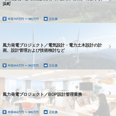
浜町
年収
747万円 〜 985万円
正社員
風力発電プロジェクト／電気設計・電力土木設計の計
画、設計管理および技術検討など
年収
664万円 〜 882万円
正社員
風力発電プロジェクト／BOP設計管理業務
年収
664万円 〜 985万円
正社員