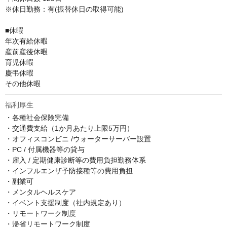
※休日勤務：有(振替休日の取得可能)

■休暇

年次有給休暇

産前産後休暇

育児休暇

慶弔休暇

その他休暇
福利厚生
・各種社会保険完備

・交通費支給（1か月あたり上限5万円）

・オフィスコンビニ /ウォーターサーバー設置

・PC / 付属機器等の貸与

・雇入 / 定期健康診断等の費用負担勤務体系

・インフルエンザ予防接種等の費用負担

・副業可

・メンタルヘルスケア

・イベント支援制度（社内規定あり）

・リモートワーク制度

・帰省リモートワーク制度
