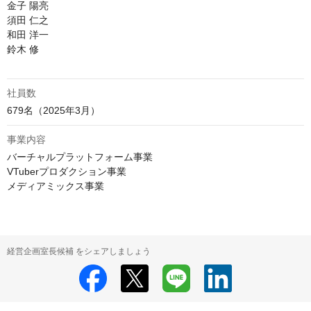
金子 陽亮

須田 仁之

和田 洋一

鈴木 修

社員数
679名（2025年3月）
事業内容
バーチャルプラットフォーム事業

VTuberプロダクション事業

メディアミックス事業
経営企画室長候補 をシェアしましょう