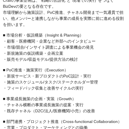
Craifの事業企画は、“戦略の言語化”と“現場での実行”をつなぐ
BizDevの要となる存在です。
市場理解から施策設計、PoC推進、チャネル開発まで一気通貫で担
い、他メンバーと連携しながら事業の成長を実際に前に進める役割
を担います。
■ 市場分析・仮説構築（Insight & Planning）
・顧客・医療機関・企業など外部へのインタビュー
・市場/競合/インサイト調査による事業機会の発見
・新規施策の仮説構築・企画立案
・販売モデル/収益モデル/提供方法の検討
■ PoC推進・施策実行（Execution）
・新規サービス・新プロダクトのPoC設計・実行
・施策のスケジュール/タスク/ステークホルダー管理
・フィードバック収集と改善サイクルの実行
■ 事業成長施策の企画・実装（Growth）
・チャネル横断の事業成長施策の提案・実行
・既存チャネル（D2C/法人/医療機関/小売）の改善
■ 部門連携・プロジェクト推進（Cross-functional Collaboration）
・営業・プロダクト・マーケティングとの協働