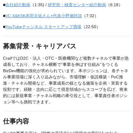
■
会社紹介動画
（1:35) /
研究所・検査センター紹介動画
（6:18）
■
VC X&KSK本田圭佑さん×代表小野瀨対談
（7:32）
■
YouTubeチャンネル スタートアップ酒場
（22:50）
募集背景・キャリアパス
CraifではD2C・法人・OTC・医療機関など複数チャネルで事業が急
成長しており、チャネル横断で“事業を伸ばす仕組み”をつくる
BizDev機能の強化が求められています。本ポジションは、各チャネ
ル事業現場に深く入り込みながら、市場理解・仮説構築・PoC推
進・チャネル開発など、事業成長の核となる施策を企画・実装する
役割です。経験・志向に応じて得意領域からスコープを広げ、将来
的には新規事業・チャネル戦略の牽引役として、事業責任者ポジシ
ョン等へも挑戦できます。
仕事内容