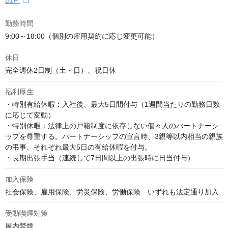
B1F
勤務時間
9:00～18:00（個別の雇用契約に応じ変更可能）
休日
完全週休2日制（土・日）、祝日休
福利厚生
・特別有給休暇：入社後、最大5日間付与（1週間当たりの勤務日数
に応じて変動）

・特別休暇：法律上の戸籍制度に依存しない個々人のパートナーシ
ップを尊重する。パートナーシップの宣言時、3親等以内相当の親族
の弔事、それぞれ最大5日の有給休暇を付与。

・長期出張手当（連続して7日間以上の出張時に日当付与）
加入保険
社会保険、雇用保険、労災保険、労働保険　いずれも法定通り加入
受動喫煙対策
屋内禁煙