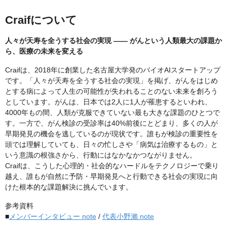
Craifについて
人々が天寿を全うする社会の実現 —— がんという人類最大の課題か
ら、医療の未来を変える
Craifは、2018年に創業した名古屋大学発のバイオAIスタートアップ
です。「人々が天寿を全うする社会の実現」を掲げ、がんをはじめ
とする病によって人生の可能性が失われることのない未来を創ろう
としています。がんは、日本では2人に1人が罹患するといわれ、
4000年もの間、人類が克服できていない最も大きな課題のひとつで
す。一方で、がん検診の受診率は40%前後にとどまり、多くの人が
早期発見の機会を逃しているのが現状です。誰もが検診の重要性を
頭では理解していても、日々の忙しさや「病気は治療するもの」と
いう意識の根強さから、行動にはなかなかつながりません。
Craifは、こうした心理的・社会的なハードルをテクノロジーで乗り
越え、誰もが自然に予防・早期発見へと行動できる社会の実現に向
けた根本的な課題解決に挑んでいます。
参考資料
■
メンバーインタビュー note
/
代表小野瀨 note