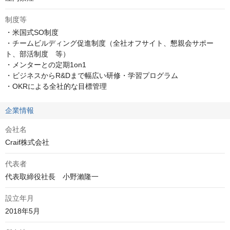
制度等
・米国式SO制度

・チームビルディング促進制度（全社オフサイト、懇親会サポー
ト、部活制度　等）

・メンターとの定期1on1

・ビジネスからR&Dまで幅広い研修・学習プログラム

・OKRによる全社的な目標管理
企業情報
会社名
Craif株式会社
代表者
代表取締役社長　小野瀨隆一
設立年月
2018年5月