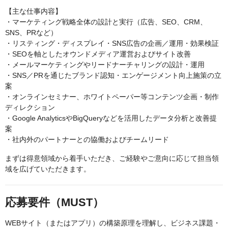
【主な仕事内容】
・マーケティング戦略全体の設計と実行（広告、SEO、CRM、
SNS、PRなど）
・リスティング・ディスプレイ・SNS広告の企画／運用・効果検証
・SEOを軸としたオウンドメディア運営およびサイト改善
・メールマーケティングやリードナーチャリングの設計・運用
・SNS／PRを通じたブランド認知・エンゲージメント向上施策の立
案
・オンラインセミナー、ホワイトペーパー等コンテンツ企画・制作
ディレクション
・Google AnalyticsやBigQueryなどを活用したデータ分析と改善提
案
・社内外のパートナーとの協働およびチームリード
まずは得意領域から着手いただき、ご経験やご意向に応じて担当領
域を広げていただきます。
応募要件（MUST）
WEBサイト（またはアプリ）の構築原理を理解し、ビジネス課題・