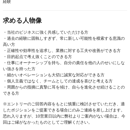
経験
求める人物像
・当社のビジネスに強く共感していただける方
・過去の経験に固執しすぎず、常に新しい可能性を模索する意識の
高い方
・正確性や効率性を追求し、業務に対する工夫や改善ができる方
・目的起点で考え抜くことのできる方
・仕事にオーナーシップを持ち、自分の責任を他の人のせいにしな
い強さを持った方
・細かいオペレーションも大切に誠実な対応ができる方
・個人主義ではなく、チームとしての達成を喜びと考える方
・周囲からの指摘に真摯に耳を傾け、自らを進化させ続けることの
できる方
※エントリーのご回答内容をもとに慎重に検討させていただき、適
したポジションをご提案できる場合にのみご連絡を差し上げます。
恐れ入りますが、10営業日以内に弊社よりご案内がない場合は、今
回はご縁がなかったものとしてご理解ください。