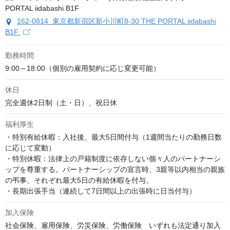
162-0814 東京都新宿区新小川町8-30 THE PORTAL iidabashi
B1F
勤務時間
9:00～18:00（個別の雇用契約に応じ変更可能）
休日
完全週休2日制（土・日）、祝日休
福利厚生
・特別有給休暇：入社後、最大5日間付与（1週間当たりの勤務日数
に応じて変動）

・特別休暇：法律上の戸籍制度に依存しない個々人のパートナーシ
ップを尊重する。パートナーシップの宣言時、3親等以内相当の親族
の弔事、それぞれ最大5日の有給休暇を付与。

・長期出張手当（連続して7日間以上の出張時に日当付与）
加入保険
社会保険、雇用保険、労災保険、労働保険　いずれも法定通り加入