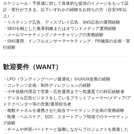
スケジュール・予算感に対して具体的な提供のイメージをもって設
計・実行ができる、以下いずれかの経験をお持ちの方（目安3年以
上）：
・リスティング広告、ディスプレイ広告、SNS広告の運用経験
・SEOを軸とした集客戦略またはオウンドメディア運用経験
・メールマーケティング／ナーチャリングの実務経験
・SNS運用、インフルエンサーマーケティング、PR施策の企画・実
行経験
歓迎要件（WANT）
・LPO（ランディングページ最適化）やUI/UX改善の経験
・コンテンツ企画・制作ディレクションの経験
・小中規模代理店で営業～広告運用まで一気通貫での対応経験者
・デジタル広告ビジネスをしているプラットフォーマー/メディア/ア
ドテクベンダー等の営業/運用担当者
・複数チャネルを連携させた統合マーケティング企画の実務経験
・医療・ヘルスケア、D2C、スタートアップ領域でのマーケティン
グ経験
・チームや外部パートナーと協働しながらプロジェクトを推進した