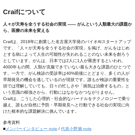
Craifについて
人々が天寿を全うする社会の実現 —— がんという人類最大の課題か
ら、医療の未来を変える
Craifは、2018年に創業した名古屋大学発のバイオAIスタートアップ
です。「人々が天寿を全うする社会の実現」を掲げ、がんをはじめ
とする病によって人生の可能性が失われることのない未来を創ろう
としています。がんは、日本では2人に1人が罹患するといわれ、
4000年もの間、人類が克服できていない最も大きな課題のひとつで
す。一方で、がん検診の受診率は40%前後にとどまり、多くの人が
早期発見の機会を逃しているのが現状です。誰もが検診の重要性を
頭では理解していても、日々の忙しさや「病気は治療するもの」と
いう意識の根強さから、行動にはなかなかつながりません。
Craifは、こうした心理的・社会的なハードルをテクノロジーで乗り
越え、誰もが自然に予防・早期発見へと行動できる社会の実現に向
けた根本的な課題解決に挑んでいます。
参考資料
■
メンバーインタビュー note
/
代表小野瀨 note