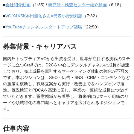
■
会社紹介動画
（1:35) /
研究所・検査センター紹介動画
（6:18）
■
VC X&KSK本田圭佑さん×代表小野瀨対談
（7:32）
■
YouTubeチャンネル スタートアップ酒場
（22:50）
募集背景・キャリアパス
国内外トップティアVCから出資を受け、世界が注目する挑戦のステ
ージに立つCraifでは、D2Cを中心にデジタルチャネルの成長が加速
しており、売上成長を牽引するマーケティング体制の強化が不可欠
です。本ポジションは、SEO・広告・SNS・CRM・コンテンツなど
の施策を横断し、戦略立案から実行・改善までをハンズオンで推
進。仮説検証とPDCAを高速に回し、事業の非連続な成長につなげ
ていただきます。得意領域から着手し、将来的にはマーケ組織のリ
ードや領域特化の専門職へとキャリアを広げられるポジションで
す。
仕事内容