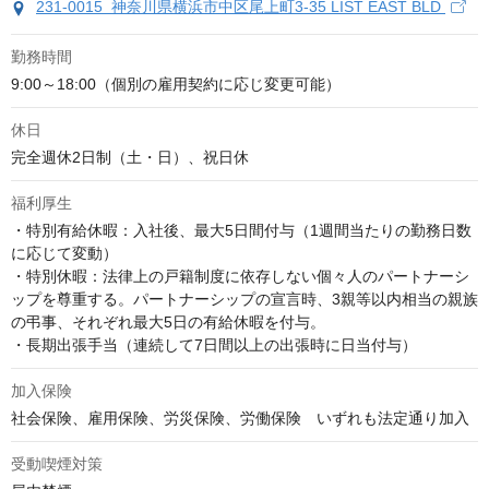
231-0015 神奈川県横浜市中区尾上町3-35 LIST EAST BLD
勤務時間
9:00～18:00（個別の雇用契約に応じ変更可能）
休日
完全週休2日制（土・日）、祝日休
福利厚生
・特別有給休暇：入社後、最大5日間付与（1週間当たりの勤務日数
に応じて変動）

・特別休暇：法律上の戸籍制度に依存しない個々人のパートナーシ
ップを尊重する。パートナーシップの宣言時、3親等以内相当の親族
の弔事、それぞれ最大5日の有給休暇を付与。

・長期出張手当（連続して7日間以上の出張時に日当付与）
加入保険
社会保険、雇用保険、労災保険、労働保険　いずれも法定通り加入
受動喫煙対策