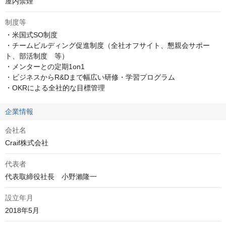
屋内禁煙
制度等
・米国式SO制度

・チームビルディング促進制度（全社オフサイト、懇親会サポー
ト、部活制度　等）

・メンターとの定期1on1

・ビジネスからR&Dまで幅広い研修・学習プログラム

・OKRによる全社的な目標管理
企業情報
会社名
Craif株式会社
代表者
代表取締役社長　小野瀨隆一
設立年月
2018年5月