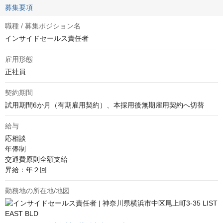
募集要項
職種 / 募集ポジション名
インサイドセールス責任者
雇用形態
正社員
契約期間
試用期間6か月（有期雇用契約）、本採用後無期雇用契約へ切替
給与
応相談
年俸制

交通費原則全額支給

昇給：年２回
勤務地の所在地/地図