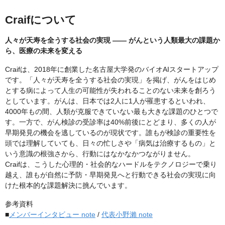
Craifについて
人々が天寿を全うする社会の実現 —— がんという人類最大の課題か
ら、医療の未来を変える
Craifは、2018年に創業した名古屋大学発のバイオAIスタートアップ
です。「人々が天寿を全うする社会の実現」を掲げ、がんをはじめ
とする病によって人生の可能性が失われることのない未来を創ろう
としています。がんは、日本では2人に1人が罹患するといわれ、
4000年もの間、人類が克服できていない最も大きな課題のひとつで
す。一方で、がん検診の受診率は40%前後にとどまり、多くの人が
早期発見の機会を逃しているのが現状です。誰もが検診の重要性を
頭では理解していても、日々の忙しさや「病気は治療するもの」と
いう意識の根強さから、行動にはなかなかつながりません。
Craifは、こうした心理的・社会的なハードルをテクノロジーで乗り
越え、誰もが自然に予防・早期発見へと行動できる社会の実現に向
けた根本的な課題解決に挑んでいます。
参考資料
■
メンバーインタビュー note
/
代表小野瀨 note