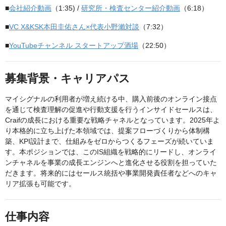
■
会社紹介動画
（1:35) /
研究所・検査センター紹介動画
（6:18）
■
VC X&KSK本田圭佑さん×代表小野瀨対談
（7:32）
■
YouTubeチャンネル スタートアップ酒場
（22:50）
募集背景・キャリアパス
マイシグナルの利用者が増え続ける中、購入前後のオンライン接点
を通じて検査理解の促進や行動支援を行うインサイドセールスは、
Craifの成長における重要な戦略チャネルとなっています。2025年よ
り本格的に立ち上げた本領域では、提案フローづくりから体制構
築、KPI設計まで、仕組みをゼロからつくるフェーズが続いていま
す。本ポジションでは、このIS組織を戦略的にリードし、オンライ
ンチャネルを事業の成長エンジンへと進化させる役割を担っていた
だきます。将来的にはセールス統括や事業開発責任者などへのキャ
リア拡張も可能です。
仕事内容