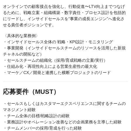
オンラインでの顧客接点を強化し、行動促進〜LTV向上までつなげ
るために、戦略立案・組織構築・数字責任・プロセス設計を包括的
にリードし、インサイドセールスを“事業の成長エンジン”へ進化さ
せる責任者ポジションです。
〈具体的な業務例〉
・インサイドセールス全体の 戦略・KPI設計・モニタリング
・事業開発（インサイドセールスチームのリソースを活用した新規
チャネルの開拓など）
・セールスチームの組織化（採用/育成戦略の立案/実行）
・仕組み化・再現性向上による営業生産性の最大化
・マーケ／CX／開発と連携した横断プロジェクトのリード
応募要件（MUST）
・セールスもしくはカスタマーエクスペリエンスに関するチームの
マネジメント経験
・チーム全体の目標/戦略設計の経験
・業務設計やオペレーション改善などの企画業務を主導した経験
・チームメンバーの採用/育成を行った経験