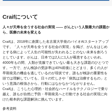
Craifについて
人々が天寿を全うする社会の実現 —— がんという人類最大の課題か
ら、医療の未来を変える
Craifは、2018年に創業した名古屋大学発のバイオAIスタートアップ
です。「人々が天寿を全うする社会の実現」を掲げ、がんをはじめ
とする病によって人生の可能性が失われることのない未来を創ろう
としています。がんは、日本では2人に1人が罹患するといわれ、
4000年もの間、人類が克服できていない最も大きな課題のひとつで
す。一方で、がん検診の受診率は40%前後にとどまり、多くの人が
早期発見の機会を逃しているのが現状です。誰もが検診の重要性を
頭では理解していても、日々の忙しさや「病気は治療するもの」と
いう意識の根強さから、行動にはなかなかつながりません。
Craifは、こうした心理的・社会的なハードルをテクノロジーで乗り
越え、誰もが自然に予防・早期発見へと行動できる社会の実現に向
けた根本的な課題解決に挑んでいます。
参考資料