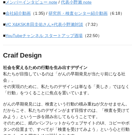
■
メンバーインタビュー note
/
代表小野瀨 note
■
会社紹介動画
（1:35) /
研究所・検査センター紹介動画
（6:18）
■
VC X&KSK本田圭佑さん×代表小野瀨対談
（7:32）
■
YouTubeチャンネル スタートアップ酒場
（22:50）
Craif Design
社会を変えるための行動を生み出すデザイン
私たちが目指しているのは「がんの早期発見が当たり前になる社
会」。
その実現のために、私たちのデザインは単なる「美しさ」ではなく
「行動」をつくることに焦点を置いています。
がんの早期発見には、検査という行動の積み重ねが欠かせません。
だからこそ、私たちのデザインがまず目指すのは、「検査を受けて
みよう」という一歩を踏み出してもらうことです。
そのために、紙のパンフレットからウェブサイトのUI、コピーやボ
タンの位置まで、すべてが「検査を受けてみよう」という心と行動