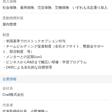
加入保険
社会保険、雇用保険、労災保険、労働保険　いずれも法定通り加入
受動喫煙対策
屋内禁煙
制度
・米国基準でのストックオプション付与

・チームビルディング促進制度（全社オフサイト、懇親会サポー
ト、部活制度　等）

・メンターとの定期1on1

・ビジネスからR&Dまで幅広い研修・学習プログラム

・OKRによる全社的な目標管理
企業情報
会社名
Craif株式会社
代表者
代表取締役社長　小野瀨隆一