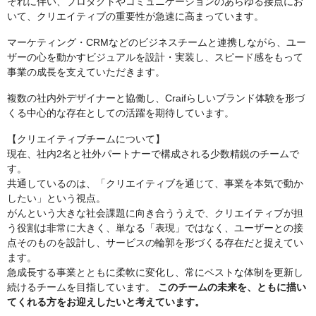
それに伴い、プロダクトやコミュニケーションのあらゆる接点にお
いて、クリエイティブの重要性が急速に高まっています。
マーケティング・CRMなどのビジネスチームと連携しながら、ユー
ザーの心を動かすビジュアルを設計・実装し、スピード感をもって
事業の成長を支えていただきます。
複数の社内外デザイナーと協働し、Craifらしいブランド体験を形づ
くる中心的な存在としての活躍を期待しています。
【クリエイティブチームについて】
現在、社内2名と社外パートナーで構成される少数精鋭のチームで
す。
共通しているのは、「クリエイティブを通じて、事業を本気で動か
したい」という視点。
がんという大きな社会課題に向き合ううえで、クリエイティブが担
う役割は非常に大きく、単なる「表現」ではなく、ユーザーとの接
点そのものを設計し、サービスの輪郭を形づくる存在だと捉えてい
ます。
急成長する事業とともに柔軟に変化し、常にベストな体制を更新し
続けるチームを目指しています。
このチームの未来を、ともに描い
てくれる方をお迎えしたいと考えています。