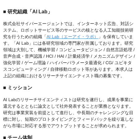
■ 研究組織「AI Lab」
株式会社サイバーエージェントでは、インターネット広告、対話シ
ステム、ロボットサービス等のサービスの核となる人工知能技術研
究を行うための組織「
AI Lab（エーアイ・ラボ）
」を保有していま
す。「AI Lab」には各研究領域の専門家が所属しております。研究
領域は大別して、機械学習 / コンピュータビジョン / 自然言語処理 /
音声合成・音声認識 / HCI / HAI / 計量経済学 / メカニズムデザイン /
強化学習 / ゲーム理論 / ハイパーパラメータ最適化 / CG/ ユビキタ
スコンピューティング / 自律移動ロボット等があります。本求人は
上記の組織におけるリサーチサイエンティスト職の募集です。
■ ミッション
AI Labのリサーチサイエンティストは研究を遂行し、成果を事業に
還元するとともに論文として社外発表することが業務となります。
研究は事業実装を前提として進行し、中長期のチャレンジングな目
標に対し、短期のプロトタイピングとフィードバックを繰り返しな
がら市場に対応する形でアウトプットすることが求められます。
■ チーム体制