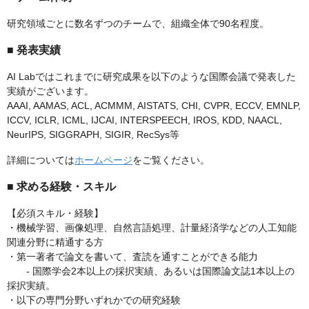
研究領域ごとに数名ずつのチームで、組織全体で90名程度。
■ 発表実績
AI Labではこれまでに研究成果を以下のような国際会議で発表した
実績がございます。
AAAI, AAMAS, ACL, ACMMM, AISTATS, CHI, CVPR, ECCV, EMNLP,
ICCV, ICLR, ICML, IJCAI, INTERSPEECH, IROS, KDD, NAACL,
NeurIPS, SIGGRAPH, SIGIR, RecSys等
詳細については
ホームページ
をご覧ください。
■ 求める経験・スキル
【必須スキル・経験】
・機械学習、画像処理、自然言語処理、計量経済学などの人工知能
関連分野に精通する方
・第一著者で論文を書いて、査読を通すことができる能力
- 国際学会2本以上の採択実績、あるいは国際論文誌1本以上の
採択実績。
・以下の専門分野いずれかでの研究経験