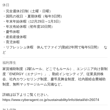
休日
・完全週休2日制（土曜・日曜）

・国民の祝日 ・夏期休暇（毎年3日間）

・年末年始休暇（12月29日～1月3日）

・年次有給休暇（初年度10日間）

・慶弔休暇

・産前産後休暇

・育児休暇

・リフレッシュ休暇　休んでファイブ(勤続2年間で毎年5日間）　な
ど
福利厚生
家賃補助制度（2駅ルール、どこでもルール）、エンジニア向け新制
度「ENERGY（エナジー）」 、勤続インセンティブ、従業員持株
会、社内カウンセリング制度、慶弔見舞金制度、社内親睦会費補助
制度、無料マッサージルーム完備など。

詳細は以下よりご覧ください。

https://www.cyberagent.co.jp/sustainability/info/detail/id=26074