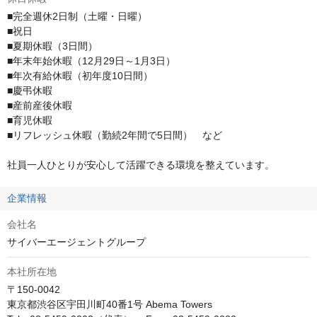
■完全週休2日制（土曜・日曜）

■祝日

■夏期休暇（3日間）

■年末年始休暇（12月29日～1月3日）

■年次有給休暇（初年度10日間）

■慶弔休暇

■産前産後休暇

■育児休暇

■リフレッシュ休暇（勤続2年間で5日間）　など

社員一人ひとりが安心して活躍できる環境を整えています。
企業情報
会社名
サイバーエージェントグループ
本社所在地
〒150-0042

東京都渋谷区宇田川町40番1号 Abema Towers
