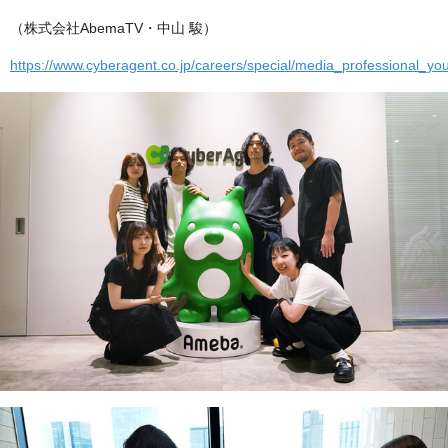
（株式会社AbemaTV・中山 駿）
https://www.cyberagent.co.jp/careers/special/media_professional_y