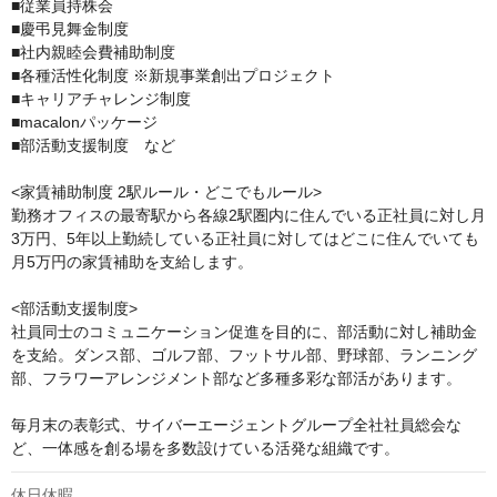
■従業員持株会

■慶弔見舞金制度

■社内親睦会費補助制度

■各種活性化制度 ※新規事業創出プロジェクト

■キャリアチャレンジ制度

■macalonパッケージ

■部活動支援制度　など

<家賃補助制度 2駅ルール・どこでもルール>

勤務オフィスの最寄駅から各線2駅圏内に住んでいる正社員に対し月
3万円、5年以上勤続している正社員に対してはどこに住んでいても
月5万円の家賃補助を支給します。

<部活動支援制度>

社員同士のコミュニケーション促進を目的に、部活動に対し補助金
を支給。ダンス部、ゴルフ部、フットサル部、野球部、ランニング
部、フラワーアレンジメント部など多種多彩な部活があります。

毎月末の表彰式、サイバーエージェントグループ全社社員総会な
ど、一体感を創る場を多数設けている活発な組織です。
休日休暇