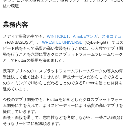
やつ”。ビジネス職もエンジニア職もワンチームでプロダクトに取り
組む環境
業務内容
メディア事業の中でも、
WINTICKET
、
Amebaマンガ
、
スタコミュ
（FANBASEなど）、
WRESTLE UNIVERSE
（CyberFight） ではス
ピード感をもって品質の高い実装を行うために、少人数でアプリ開
発を行うことを念頭に置きクロスプラットフォームフレームワーク
としてFlutterの採用を決めました。
既存アプリへのクロスプラットフォームフレームワークの導入の障
壁は決して低くはありませんが、新規サービスだからこそできるこ
のタイミングでUIからこだわることのできるFlutterを使った開発を
進めています。
今後のアプリ開発でも、Flutterを始めとしたクロスプラットフォー
ム開発に力を入れて、よりスピーディーにより品質の高いアプリを
提供していきます。
面談・面接を通して、志向性などを考慮しながら、一番ご活躍頂け
そうなサービスに配属頂きます。