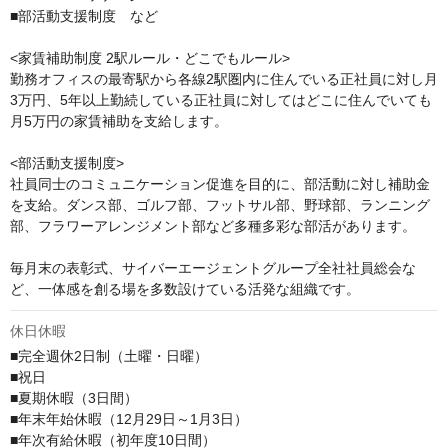
■部活動支援制度　など

<家賃補助制度 2駅ルール・どこでもルール>

勤務オフィスの最寄駅から各線2駅圏内に住んでいる正社員に対し月
3万円、5年以上勤続している正社員に対してはどこに住んでいても
月5万円の家賃補助を支給します。

<部活動支援制度>

社員同士のコミュニケーション促進を目的に、部活動に対し補助金
を支給。ダンス部、ゴルフ部、フットサル部、野球部、ランニング
部、フラワーアレンジメント部など多種多彩な部活があります。

毎月末の表彰式、サイバーエージェントグループ全社社員総会な
ど、一体感を創る場を多数設けている活発な組織です。
休日休暇
■完全週休2日制（土曜・日曜）

■祝日

■夏期休暇（3日間）

■年末年始休暇（12月29日～1月3日）

■年次有給休暇（初年度10日間）
