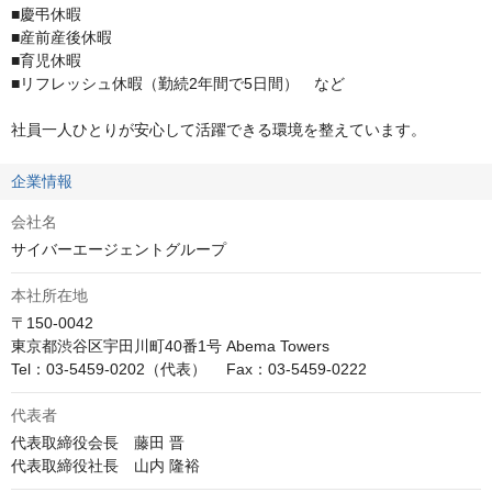
■慶弔休暇

■産前産後休暇

■育児休暇

■リフレッシュ休暇（勤続2年間で5日間）　など

社員一人ひとりが安心して活躍できる環境を整えています。
企業情報
会社名
サイバーエージェントグループ
本社所在地
〒150-0042

東京都渋谷区宇田川町40番1号 Abema Towers

Tel：03-5459-0202（代表）　 Fax：03-5459-0222
代表者
代表取締役会長　藤田 晋

代表取締役社長　山内 隆裕