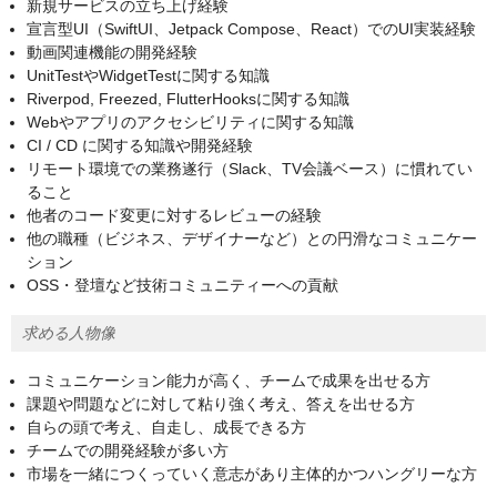
新規サービスの立ち上げ経験
宣言型UI（SwiftUI、Jetpack Compose、React）でのUI実装経験
動画関連機能の開発経験
UnitTestやWidgetTestに関する知識
Riverpod, Freezed, FlutterHooksに関する知識
Webやアプリのアクセシビリティに関する知識
CI / CD に関する知識や開発経験
リモート環境での業務遂行（Slack、TV会議ベース）に慣れてい
ること
他者のコード変更に対するレビューの経験
他の職種（ビジネス、デザイナーなど）との円滑なコミュニケー
ション
OSS・登壇など技術コミュニティーへの貢献
求める人物像
コミュニケーション能力が高く、チームで成果を出せる方
課題や問題などに対して粘り強く考え、答えを出せる方
自らの頭で考え、自走し、成長できる方
チームでの開発経験が多い方
市場を一緒につくっていく意志があり主体的かつハングリーな方