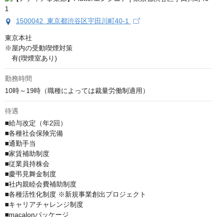
1500042 東京都渋谷区宇田川町40-1
東京本社

※屋内の受動喫煙対策

　有(喫煙室あり)
勤務時間
10時～19時（職種によっては裁量労働制適用）
待遇
■給与改定（年2回）

■各種社会保険完備

■通勤手当

■家賃補助制度

■従業員持株会

■慶弔見舞金制度

■社内親睦会費補助制度

■各種活性化制度 ※新規事業創出プロジェクト

■キャリアチャレンジ制度

■macalonパッケージ
