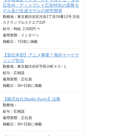
広告AI：ディスプレイ広告特化の基盤モ
デル及び生成モデルの研究開発
勤務地：東京都渋谷区渋谷2丁目24番12号 渋谷
スクランブルスクエア22F
給与：
時給
2,500円 〜
雇用形態：インターン
掲載日：
7日
前に掲載
【宣伝本部】アニメ事業＊海外マーケテ
ィング担当
勤務地：東京都渋谷区宇田川町４０−１
給与：
応相談
雇用形態：正社員
掲載日：
30+日
前に掲載
【株式会社Studio Kurm】法務
勤務地：
給与：
応相談
雇用形態：正社員
掲載日：
30+日
前に掲載