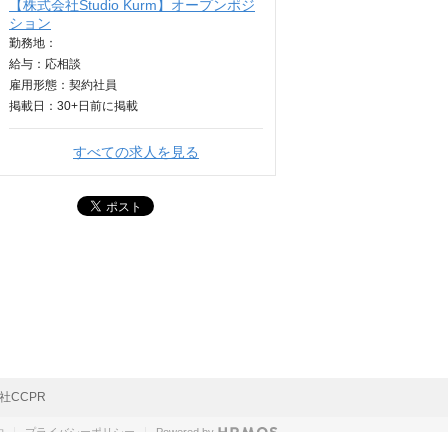
【株式会社Studio Kurm】オープンポジ
ション
勤務地：
給与：
応相談
雇用形態：契約社員
掲載日：
30+日
前に掲載
すべての求人を見る
社CCPR
約
プライバシーポリシー
Powered by