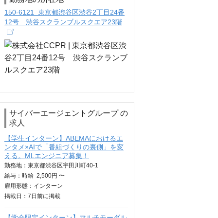
150-6121 東京都渋谷区渋谷2丁目24番
12号 渋谷スクランブルスクエア23階
サイバーエージェントグループ の
求人
【学生インターン】ABEMAにおけるエ
ンタメ×AIで「番組づくりの裏側」を変
える。MLエンジニア募集！
勤務地：東京都渋谷区宇田川町40-1
給与：
時給
2,500円 〜
雇用形態：インターン
掲載日：
7日
前に掲載
【学会限定インターン】マルチモーダル