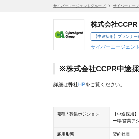
サイバーエージェントグループ
サイバーエージ
株式会社CCPR
サイバーエージェント
※株式会社CCPR中途
詳細は弊社
HP
をご覧ください。
職種 / 募集ポジション
【中途採用】
ー職/営業ア
雇用形態
契約社員