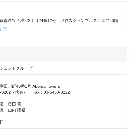
1 東京都渋谷区渋谷2丁目24番12号 渋谷スクランブルスクエア23階
認
ジェントグループ
川町40番1号 Abema Towers

59-0202（代表）　 Fax：03-5459-0222
長　藤田 晋

長　山内 隆裕
8日