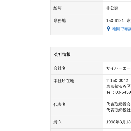
給与
非公開
勤務地
150-612
地図で確
会社情報
会社名
サイバーエー
〒150-0042

本社所在地
東京都渋谷区宇田
Tel：03-54
代表取締役会
代表者
代表取締役社
1998年3月1
設立