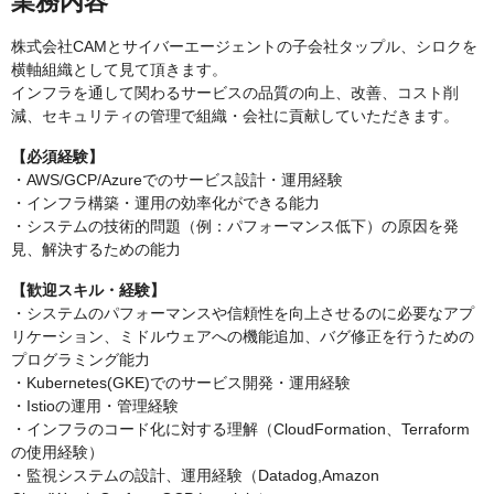
業務内容
株式会社CAMとサイバーエージェントの子会社タップル、シロクを
横軸組織として見て頂きます。
インフラを通して関わるサービスの品質の向上、改善、コスト削
減、セキュリティの管理で組織・会社に貢献していただきます。
【必須経験】
・AWS/GCP/Azureでのサービス設計・運用経験
・インフラ構築・運用の効率化ができる能力
・システムの技術的問題（例：パフォーマンス低下）の原因を発
見、解決するための能力
【歓迎スキル・経験】
・システムのパフォーマンスや信頼性を向上させるのに必要なアプ
リケーション、ミドルウェアへの機能追加、バグ修正を行うための
プログラミング能力
・Kubernetes(GKE)でのサービス開発・運用経験
・Istioの運用・管理経験
・インフラのコード化に対する理解（CloudFormation、Terraform
の使用経験）
・監視システムの設計、運用経験（Datadog,Amazon