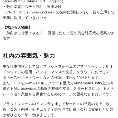
CloudWatch,Grafana,GCP Logginig）
・分析基盤システム設計、運用経験
・CNCF（https://www.cncf.io/）の技術に興味が有り、自ら主導して
実務に採用していきたい方
【求める人物像】
・前向きに行動できる方 ・課題に対して恒久的な対応策を提案でき
る方
社内の雰囲気・魅力
主な仕事内容としては、プラットフォームのアプリケーションやミ
ドルウェアの運用、パフォーマンスの改善、クラウドにおけるデー
タベースやネットワークなどの構築、運用などがあります。
また、GCPとAWSのマルチクラウド構成でKubernetes+Istio上に構
築するMicroservicesの基盤の整備や支援、各サービスにおけるオペ
レーション業務を自動化するためのツールの開発なども行います。
プラットフォームのインフラを通してサービスの品質の向上、改
善、コスト削減、セキュリティの管理で組織・会社に貢献したい方
はぜひとも一緒に働きましょう。