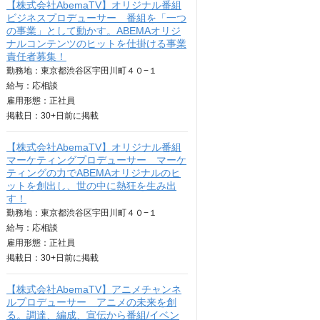
【株式会社AbemaTV】オリジナル番組
ビジネスプロデューサー 番組を「一つ
の事業」として動かす。ABEMAオリジ
ナルコンテンツのヒットを仕掛ける事業
責任者募集！
勤務地：東京都渋谷区宇田川町４０−１
給与：
応相談
雇用形態：正社員
掲載日：
30+日
前に掲載
【株式会社AbemaTV】オリジナル番組
マーケティングプロデューサー マーケ
ティングの力でABEMAオリジナルのヒ
ットを創出し、世の中に熱狂を生み出
す！
勤務地：東京都渋谷区宇田川町４０−１
給与：
応相談
雇用形態：正社員
掲載日：
30+日
前に掲載
【株式会社AbemaTV】アニメチャンネ
ルプロデューサー アニメの未来を創
る。調達、編成、宣伝から番組/イベン