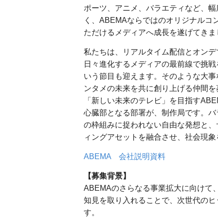
ポーツ、アニメ、バラエティなど、幅広
く、ABEMAならではのオリジナル
ただけるメディアへ成長を遂げてきま
私たちは、リアルタイム配信とオンデ
日々進化するメディアの最前線で挑戦を
いう節目も迎えます。そのような大事
ンタメの未来を共に創り上げる仲間を
「新しい未来のテレビ」を目指すAB
心臓部となる部署が、制作局です。バ
の枠組みに捉われない自由な発想と、
ィングアセットを融合させ、社会現象
ABEMA 会社説明資料
【募集背景】
ABEMAのさらなる事業拡大に向け
知見を取り入れることで、次世代のヒ
す。