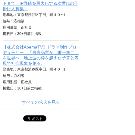
トまで、IP価値を最大化する次世代の仕
掛け人募集！
勤務地：東京都渋谷区宇田川町４０−１
給与：
応相談
雇用形態：正社員
掲載日：
30+日
前に掲載
【株式会社AbemaTV】ドラマ制作プロ
デューサー 「最高品質か、唯一無二」
を世界へ。地上波の枠を超えた予算と表
現で社会現象を創る。
勤務地：東京都渋谷区宇田川町４０−１
給与：
応相談
雇用形態：正社員
掲載日：
30+日
前に掲載
すべての求人を見る