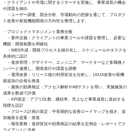
・クライアントや市場に関するリサーチを実施し、事業成長の機会
や課題を抽出
－ユーザー調査、競合分析、市場動向の把握を通じて、プロダク
ト改善や新規機能開発の方向性を整理します。
・プロジェクトマネジメント業務全般
－要件定義：クライアントの事業ゴールや課題を整理し、必要な
機能・開発範囲を明確化
－WBS作成：開発プロセスを細分化し、スケジュールやタスクを
具体的に設計
－進捗管理：デザイナー、エンジニア、マーケターなど多職種メ
ンバーと連携し、開発進行や課題を調整
－運用改善：リリース後の利用状況を分析し、UI/UX改善や新機
能追加の企画を推進
－施策の効果検証：アクセス解析やABテストを用い、実施施策の
成果を数値で評価
－KPI策定：アプリDL数、継続率、売上など事業成長に直結する
指標を設計
－グロース計画の策定：中長期的な改善ロードマップを描き、追
加施策を提案・推進
－報告業務：進捗状況や効果検証の結果を定例会・レポートでク
ライアントに共有