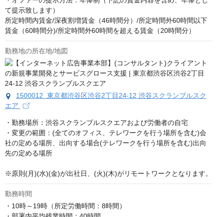
・オファーの提示方法：年俸制（下記の賃金内容を含め、年俸とし
て提示致します）

所定時間内賃金/深夜割増賃金（46時間分）/所定時間外60時間以下
賃金（60時間分)/所定時間外60時間を超える賃金（20時間分）
勤務地の所在地/地図
1500012 東京都渋谷区渋谷2丁目24-12 渋谷スクランブルスク
エア
・勤務場所：渋谷スクランブルスクエアおよび労働者の自宅

・変更の範囲：(全てのオフィス、テレワークを行う場所を含む)会
社の定める場所、出向する場合(テレワークを行う場所を含む)出向
先の定める場所

※原則(月)(水)(金)が出社日、(火)(木)がリモートワークとなります。
勤務時間
・10時～19時（所定労働時間：8時間）

・部署内平均残業時間：40時間