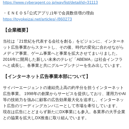
https://www.cyberagent.co.jp/way/list/detail/id=31113
・ＥＮＥＯＳ｢公式アプリ｣1年で会員数倍増の理由
https://toyokeizai.net/articles/-/860273
【企業概要】
当社は「21世紀を代表する会社を創る」をビジョンに、インターネ
ット広告事業からスタートし、その後、時代の変化に合わせながら
メディア事業、ゲーム事業へと事業を拡大させてまいりました。
2016年に開局した新しい未来のテレビ「ABEMA」は社会インフラ
へと成長し、各事業と共にグループシナジーを生み出しています。
【インターネット広告事業本部について】
サイバーエージェントの連結売上高の約半分を担うインターネット
広告事業。 1998年の創業からサービスを提供しており、運用力やAI
等の技術力を強みに顧客の広告効果最大化を追求し、インターネッ
ト広告のリーディングカンパニーとして市場を牽引しています。
現在は広告にとどまらず新たにDX事業にも参入。各業界の大手企業
との協業を拡大しDX推進に取り組んでいます。