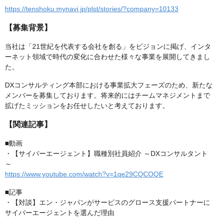
https://tenshoku.mynavi.jp/plst/stories/?company=10133
【募集背景】
当社は「21世紀を代表する会社を創る」をビジョンに掲げ、インタ
ーネット領域で時代の変化に合わせた様々な事業を展開してきまし
た。
DXコンサルティング本部における事業拡大フェーズのため、新たな
メンバーを募集しております。将来的にはチームマネジメントまで
拡げたミッションをお任せしたいと考えております。
【関連記事】
■動画
・【サイバーエージェント】職種別社員紹介 ～DXコンサルタント
～
https://www.youtube.com/watch?v=1qe29CQCOQE
■記事
・【対談】エン・ジャパンがサービスのグロース支援パートナーに
サイバーエージェントを選んだ理由