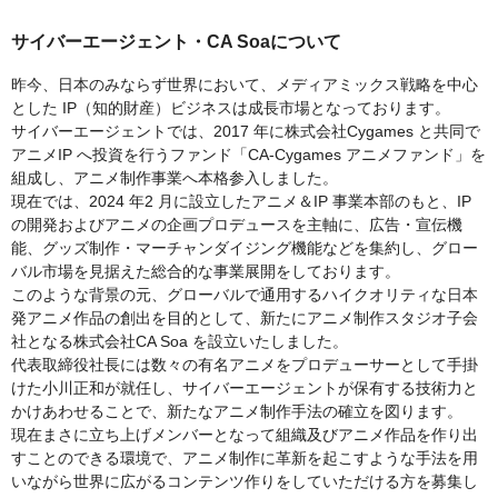
サイバーエージェント・CA Soaについて
昨今、日本のみならず世界において、メディアミックス戦略を中心
とした IP（知的財産）ビジネスは成長市場となっております。
サイバーエージェントでは、2017 年に株式会社Cygames と共同で
アニメIP へ投資を行うファンド「CA-Cygames アニメファンド」を
組成し、アニメ制作事業へ本格参入しました。
現在では、2024 年2 月に設立したアニメ＆IP 事業本部のもと、IP
の開発およびアニメの企画プロデュースを主軸に、広告・宣伝機
能、グッズ制作・マーチャンダイジング機能などを集約し、グロー
バル市場を見据えた総合的な事業展開をしております。
このような背景の元、グローバルで通用するハイクオリティな日本
発アニメ作品の創出を目的として、新たにアニメ制作スタジオ子会
社となる株式会社CA Soa を設立いたしました。
代表取締役社長には数々の有名アニメをプロデューサーとして手掛
けた小川正和が就任し、サイバーエージェントが保有する技術力と
かけあわせることで、新たなアニメ制作手法の確立を図ります。
現在まさに立ち上げメンバーとなって組織及びアニメ作品を作り出
すことのできる環境で、アニメ制作に革新を起こすような手法を用
いながら世界に広がるコンテンツ作りをしていただける方を募集し