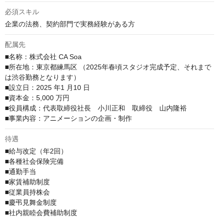
必須スキル
企業の法務、契約部門で実務経験がある方
配属先
■名称：株式会社 CA Soa

■所在地：東京都練馬区 （2025年春頃スタジオ完成予定、それまで
は渋谷勤務となります）

■設立日：2025 年1 月10 日

■資本金：5,000 万円

■役員構成：代表取締役社長　小川正和　取締役　山内隆裕

■事業内容：アニメーションの企画・制作
待遇
■給与改定（年2回）

■各種社会保険完備

■通勤手当

■家賃補助制度

■従業員持株会

■慶弔見舞金制度

■社内親睦会費補助制度
