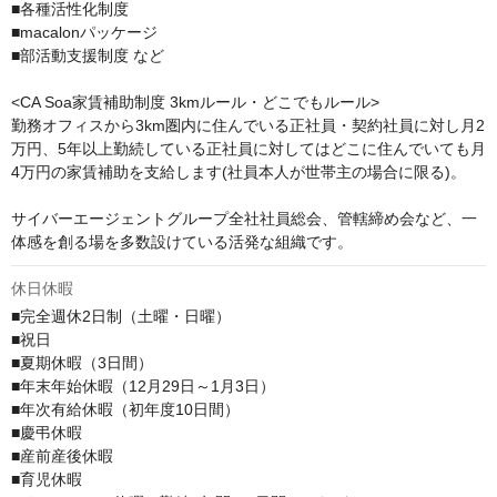
■各種活性化制度 

■macalonパッケージ

■部活動支援制度 など

<CA Soa家賃補助制度 3kmルール・どこでもルール>

勤務オフィスから3km圏内に住んでいる正社員・契約社員に対し月2
万円、5年以上勤続している正社員に対してはどこに住んでいても月
4万円の家賃補助を支給します(社員本人が世帯主の場合に限る)。

サイバーエージェントグループ全社社員総会、管轄締め会など、一
体感を創る場を多数設けている活発な組織です。
休日休暇
■完全週休2日制（土曜・日曜）

■祝日

■夏期休暇（3日間）

■年末年始休暇（12月29日～1月3日）

■年次有給休暇（初年度10日間）

■慶弔休暇

■産前産後休暇

■育児休暇
