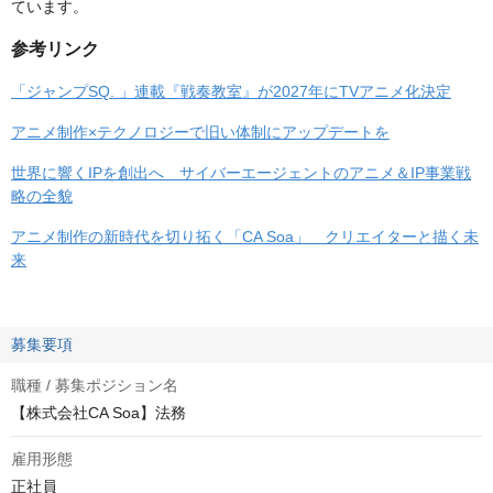
ています。
参考リンク
「ジャンプSQ. 」連載『戦奏教室』が2027年にTVアニメ化決定
アニメ制作×テクノロジーで旧い体制にアップデートを
世界に響くIPを創出へ サイバーエージェントのアニメ＆IP事業戦
略の全貌
アニメ制作の新時代を切り拓く「CA Soa」 クリエイターと描く未
来
募集要項
職種 / 募集ポジション名
【株式会社CA Soa】法務
雇用形態
正社員