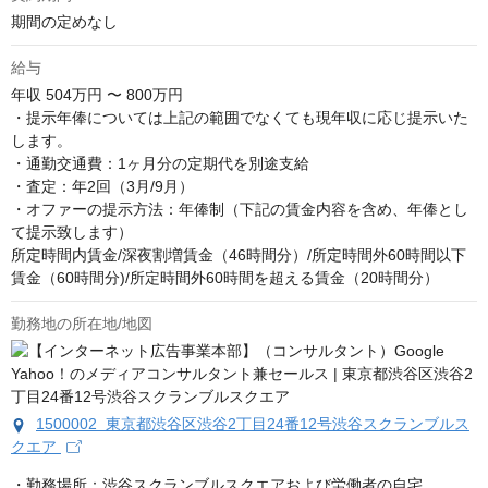
期間の定めなし
給与
年収
504万円 〜 800万円
・提示年俸については上記の範囲でなくても現年収に応じ提示いた
します。

・通勤交通費：1ヶ月分の定期代を別途支給

・査定：年2回（3月/9月）

・オファーの提示方法：年俸制（下記の賃金内容を含め、年俸とし
て提示致します）

所定時間内賃金/深夜割増賃金（46時間分）/所定時間外60時間以下
賃金（60時間分)/所定時間外60時間を超える賃金（20時間分）
勤務地の所在地/地図
1500002 東京都渋谷区渋谷2丁目24番12号渋谷スクランブルス
クエア
・勤務場所：渋谷スクランブルスクエアおよび労働者の自宅
