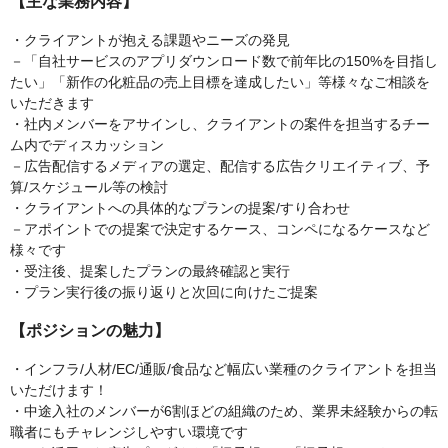
【主な業務内容】
・クライアントが抱える課題やニーズの発見
－「自社サービスのアプリダウンロード数で前年比の150%を目指し
たい」「新作の化粧品の売上目標を達成したい」等様々なご相談を
いただきます
・社内メンバーをアサインし、クライアントの案件を担当するチー
ム内でディスカッション
－広告配信するメディアの選定、配信する広告クリエイティブ、予
算/スケジュール等の検討
・クライアントへの具体的なプランの提案/すり合わせ
－アポイントでの提案で決定するケース、コンペになるケースなど
様々です
・受注後、提案したプランの最終確認と実行
・プラン実行後の振り返りと次回に向けたご提案
【ポジションの魅力】
・インフラ/人材/EC/通販/食品など幅広い業種のクライアントを担当
いただけます！
・中途入社のメンバーが6割ほどの組織のため、業界未経験からの転
職者にもチャレンジしやすい環境です