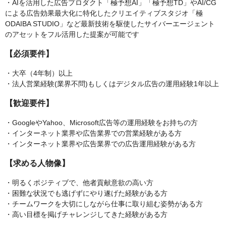
・AIを活用した広告プロダクト「極予想AI」「極予想TD」やAI/CG
による広告効果最大化に特化したクリエイティブスタジオ「極
ODAIBA STUDIO」など最新技術を駆使したサイバーエージェント
のアセットをフル活用した提案が可能です
【必須要件】
・大卒（4年制）以上
・法人営業経験(業界不問)もしくはデジタル広告の運用経験1年以上
【歓迎要件】
・GoogleやYahoo、Microsoft広告等の運用経験をお持ちの方
・インターネット業界や広告業界での営業経験がある方
・インターネット業界や広告業界での広告運用経験がある方
【求める人物像】
・明るくポジティブで、他者貢献意欲の高い方
・困難な状況でも逃げずにやり遂げた経験がある方
・チームワークを大切にしながら仕事に取り組む姿勢がある方
・高い目標を掲げチャレンジしてきた経験がある方