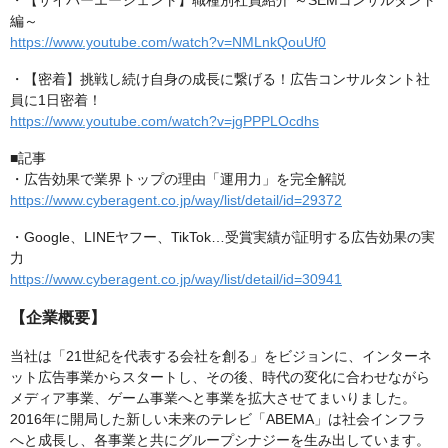
・【サイバーエージェント】職種別社員紹介 ～SEMコンサルタント
編～
https://www.youtube.com/watch?v=NMLnkQouUf0
・【密着】挑戦し続け自身の成長に繋げる！広告コンサルタント社
員に1日密着！
https://www.youtube.com/watch?v=jgPPPLOcdhs
■記事
・広告効果で業界トップの理由「運用力」を完全解説
https://www.cyberagent.co.jp/way/list/detail/id=29372
・Google、LINEヤフー、TikTok…受賞実績が証明する広告効果の実
力
https://www.cyberagent.co.jp/way/list/detail/id=30941
【企業概要】
当社は「21世紀を代表する会社を創る」をビジョンに、インターネ
ット広告事業からスタートし、その後、時代の変化に合わせながら
メディア事業、ゲーム事業へと事業を拡大させてまいりました。
2016年に開局した新しい未来のテレビ「ABEMA」は社会インフラ
へと成長し、各事業と共にグループシナジーを生み出しています。