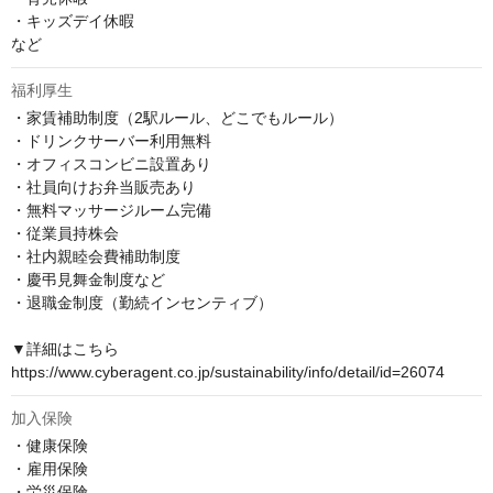
・キッズデイ休暇

など
福利厚生
・家賃補助制度（2駅ルール、どこでもルール）

・ドリンクサーバー利用無料

・オフィスコンビニ設置あり

・社員向けお弁当販売あり

・無料マッサージルーム完備

・従業員持株会

・社内親睦会費補助制度

・慶弔見舞金制度など

・退職金制度（勤続インセンティブ）

▼詳細はこちら

https://www.cyberagent.co.jp/sustainability/info/detail/id=26074
加入保険
・健康保険

・雇用保険

・労災保険
