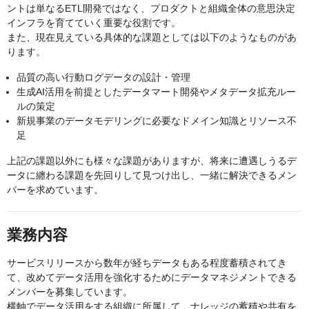
ントは単なるETL開発ではなく、プロダクトと組織全体の意思決定
インフラを育てていく重要な役割です。
また、現在見えている具体的な課題としては以下のようなものがあ
ります。
品質の高い行動ログデータの設計・管理
生成AI活用を前提としたデータマート開発やメタデータ拡充ルー
ルの策定
新規事業のデータモデリングに必要なドメイン知識とリソース不
足
上記の課題以外にも様々な課題がありますが、将来に遭遇しうるデ
ータに纏わる課題を先回りして見つけ出し、一緒に解決できるメン
バーを求めています。
業務内容
サービスリリースから数年が経ちデータもある程度蓄積されてき
て、改めてデータ活用を強化するためにデータマネジメントできる
メンバーを募集しています。
横軸でデータ活用をする組織に所属して、ナレッジの蓄積や共有を