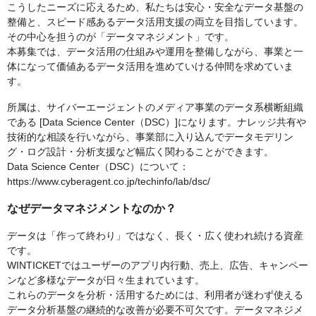
こうしたニーズに応えるため、私たちは安心・安全なデータ基盤の
整備と、スピード感あるデータ活用支援の両立を目指しています。
その中心を担うのが「データマネジメント」です。
本募集では、データ活用の仕組みや運用を整備しながら、事業と一
体になって価値あるデータ活用を進めていける仲間を求めていま
す。
所属は、サイバーエージェントのメディア事業のデータ系横断組織
である [Data Science Center（DSC）]になります。ナレッジ共有や
技術的な相談を行いながら、事業部に入り込んでデータモデリン
グ・ログ設計・分析支援など幅広く関わることができます。
Data Science Center（DSC）について：
https://www.cyberagent.co.jp/techinfo/lab/dsc/
なぜデータマネジメントなのか？
データは「作って終わり」ではなく、長く・広く使われ続ける資産
です。
WINTICKETではユーザーのアプリ内行動、売上、広告、キャンペー
ンなど多様なデータが日々生まれています。
これらのデータを分析・活用するためには、利用者が迷わず使える
データ分析基盤の継続的な改善が必要不可欠です。データマネジメ