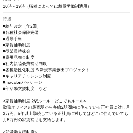
10時～19時（職種によっては裁量労働制適用）
待遇
■給与改定（年2回）

■各種社会保険完備

■通勤手当

■家賃補助制度

■従業員持株会

■慶弔見舞金制度

■社内親睦会費補助制度

■各種活性化制度 ※新規事業創出プロジェクト

■キャリアチャレンジ制度

■macalonパッケージ

■部活動支援制度　など

<家賃補助制度 2駅ルール・どこでもルール>

勤務オフィスの最寄駅から各線2駅圏内に住んでいる正社員に対し月
3万円、5年以上勤続している正社員に対してはどこに住んでいても
月5万円の家賃補助を支給します。

<部活動支援制度>
