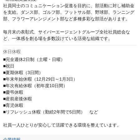
社員同士のコミュニケーション促進を目的に、部活動に対し補助金
を支給。ダンス部、ゴルフ部、フットサル部、野球部、ランニング
部、フラワーアレンジメント部など多種多彩な部活があります。

毎月末の表彰式、サイバーエージェントグループ全社社員総会な
ど、一体感を創る場を多数設けている活発な組織です。
休日休暇
■完全週休2日制（土曜・日曜）

■祝日

■夏期休暇（3日間）

■年末年始休暇（12月29日～1月3日）

■年次有給休暇（初年度10日間）

■慶弔休暇

■産前産後休暇

■育児休暇

■リフレッシュ休暇（勤続2年間で5日間）　など

社員一人ひとりが安心して活躍できる環境を整えています。
企業情報