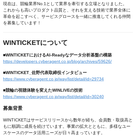
現在は、競輪業界No.1として業界を牽引する立場となりました。
これからも高いプロダクト品質と、それを支える技術で業界全体に
革命を起こすべく、サービスグロースを一緒に推進してくれる仲間
を募集しています！
WINTICKETについて
■WINTICKETにおけるAI-Readyなデータ分析基盤の構築
https://developers.cyberagent.co.jp/blog/archives/59626/
■WINTICKET_佐野代表取締役インタビュー
https://www.cyberagent.co.jp/way/list/detail/id=29734
■競輪の視聴体験を変えたWINLIVEの技術
https://www.cyberagent.co.jp/way/list/detail/id=30240
募集背景
WINTICKETはサービスリリースから数年が経ち、会員数・取扱高と
もに順調に成長を続けています。事業の拡大とともに、多様なユー
スケースのデータ活用ニーズが日々高まっています。