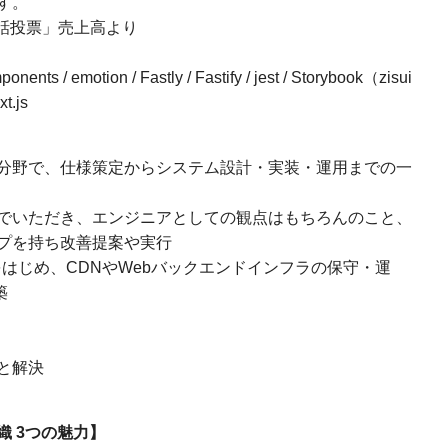
す。
「電話投票」売上高より
onents / emotion / Fastly / Fastify / jest / Storybook（zisui
t.js
分野で、仕様策定からシステム設計・実装・運用までの一
でいただき、エンジニアとしての観点はもちろんのこと、
プを持ち改善提案や実行
UI開発をはじめ、CDNやWebバックエンドインフラの保守・運
築
と解決
 3つの魅力】