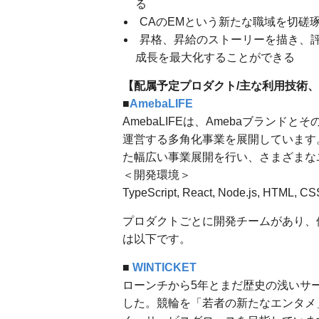
る
CAのEMという新たな職域を切磋
昇格、昇給のストーリーを描き、
成長を最大化することができる
【配属予定プロダクト/主な利用技術、
■
AmebaLIFE
AmebaLIFEは、Amebaブラン
運営する多角化事業を展開しています。
た幅広い事業展開を行い、さまざまな
＜開発環境＞
TypeScript, React, Node.js, HTML, CSS
プロダクトごとに開発チームがあり、
は以下です。
■
WINTICKET
ローンチから5年とまだ歴史の浅いサー
した。競輪を「若者の新たなエンタメ