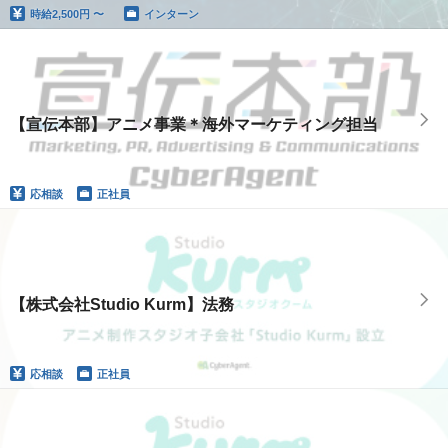
時給
2,500円 〜
インターン
【宣伝本部】アニメ事業＊海外マーケティング担当
応相談
正社員
【株式会社Studio Kurm】法務
応相談
正社員