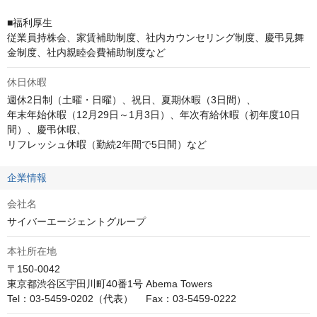
■福利厚生

従業員持株会、家賃補助制度、社内カウンセリング制度、慶弔見舞
金制度、社内親睦会費補助制度など
休日休暇
週休2日制（土曜・日曜）、祝日、夏期休暇（3日間）、

年末年始休暇（12月29日～1月3日）、年次有給休暇（初年度10日
間）、慶弔休暇、

リフレッシュ休暇（勤続2年間で5日間）など
企業情報
会社名
サイバーエージェントグループ
本社所在地
〒150-0042

東京都渋谷区宇田川町40番1号 Abema Towers

Tel：03-5459-0202（代表）　 Fax：03-5459-0222