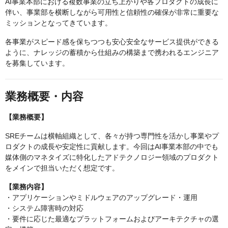
AI事業本部における複数事業の立ち上がりや各プロダクトの成長に
伴い、事業部を横断しながら可用性と信頼性の確保が非常に重要な
ミッションとなってきています。
各事業がスピード感を保ちつつも安心安全なサービス提供ができる
ように、ナレッジの蓄積から仕組みの構築まで携われるエンジニア
を募集しています。
業務概要・内容
【業務概要】
SREチームは横軸組織として、各々が持つ専門性を活かし事業やプ
ロダクトの成長や安定性に貢献します。今回はAI事業本部の中でも
媒体側のマネタイズに特化したアドテクノロジー領域のプロダクト
をメインで担当いただく想定です。
【業務内容】
・アプリケーションやミドルウェアのアップグレード・運用
・システム障害時の対応
・要件に応じた最適なプラットフォームおよびアーキテクチャの選