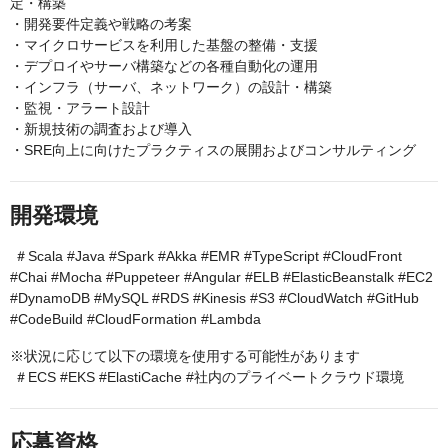
定・構築
・開発要件定義や戦略の考案
・マイクロサービスを利用した基盤の整備・支援
・デプロイやサーバ構築などの各種自動化の運用
・インフラ（サーバ、ネットワーク）の設計・構築
・監視・アラート設計
・新規技術の調査および導入
・SRE向上に向けたプラクティスの展開およびコンサルティング
開発環境
＃Scala #Java #Spark #Akka #EMR #TypeScript #CloudFront
#Chai #Mocha #Puppeteer #Angular #ELB #ElasticBeanstalk #EC2
#DynamoDB #MySQL #RDS #Kinesis #S3 #CloudWatch #GitHub
#CodeBuild #CloudFormation #Lambda
※状況に応じて以下の環境を使用する可能性があります
＃ECS #EKS #ElastiCache #社内のプライベートクラウド環境
応募資格