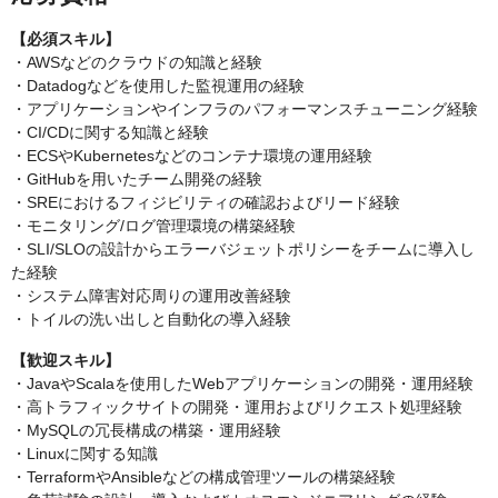
【必須スキル】
・AWSなどのクラウドの知識と経験
・Datadogなどを使用した監視運用の経験
・アプリケーションやインフラのパフォーマンスチューニング経験
・CI/CDに関する知識と経験
・ECSやKubernetesなどのコンテナ環境の運用経験
・GitHubを用いたチーム開発の経験
・SREにおけるフィジビリティの確認およびリード経験
・モニタリング/ログ管理環境の構築経験
・SLI/SLOの設計からエラーバジェットポリシーをチームに導入し
た経験
・システム障害対応周りの運用改善経験
・トイルの洗い出しと自動化の導入経験
【歓迎スキル】
・JavaやScalaを使用したWebアプリケーションの開発・運用経験
・高トラフィックサイトの開発・運用およびリクエスト処理経験
・MySQLの冗長構成の構築・運用経験
・Linuxに関する知識
・TerraformやAnsibleなどの構成管理ツールの構築経験