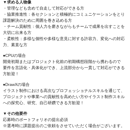
▼求める人物像
・管理なども含めて自走して対応ができる方
・協業推進性：各セクションと積極的にコミュニケーションをとり
課題解決のために周囲を巻き込める方
・チーム貢献性：個人力を磨きながらもチームで成果を出すことを
大切に出来る方
・柔軟性：多様な個性や多様な意見に対する許容力、変化への対応
力、素直な方
●CPUの場合
開発初期またはプロジェクト化前の初期構想段階から携わるので
要件を言語化・具体化ができ、上流部分から一貫して対応ができる
方歓迎！
●DrawXの場合
イラスト制作における高次なプロフェッショナルスキルを通じて、
プロジェクトや事業への貢献性を高めたい方やイラスト制作スキル
への探究心、研究、自己研鑽できる方歓迎！
▼その他要件
応募時のポートフォリオの提出必須
※選考時に課題提出のご依頼をさせていただく場合がございます。