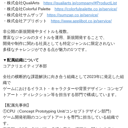
・株式会社QualiArts
https://qualiarts.jp/company/#ProductList
・株式会社Colorful Palette
https://colorfulpalette.co.jp/service/
・株式会社サムザップ
https://sumzap.co.jp/service/
・株式会社アプリボット
https://www.applibot.co.jp/service/
非公開の新規開発中タイトルも複数。
豊富なジャンルのタイトルを運用、新規開発することで、
開発や制作に関わる社員としても特定ジャンルに限定されない
多様なチャレンジができる点が魅力の1つです。
▼配属組織について
コアクリエイティブ本部
全社の横断的な課題解決に向き合う組織として2023年に発足した組
織で
ゲームにおけるイラスト・キャラクターや背景デザイン・コンセプ
トアート・ディレクション等を担当する部門で構成しています。
【配属先事例】
①CPU（Concept Prototyping Unit/コンセプトデザイン部門）
ゲーム開発初期のコンセプトアートを専門に担当している組織で
す。