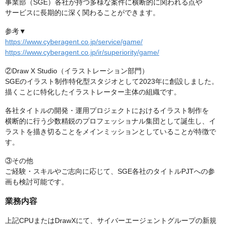
事業部（SGE）各社が持つ多様な案件に横断的に関われる点や
サービスに長期的に深く関わることができます。
参考▼
https://www.cyberagent.co.jp/service/game/
https://www.cyberagent.co.jp/ir/superiority/game/
②Draw X Studio（イラストレーション部門）
SGEのイラスト制作特化型スタジオとして2023年に創設しました。
描くことに特化したイラストレーター主体の組織です。
各社タイトルの開発・運用プロジェクトにおけるイラスト制作を
横断的に行う少数精鋭のプロフェッショナル集団として誕生し、イ
ラストを描き切ることをメインミッションとしていることが特徴で
す。
③その他
ご経験・スキルやご志向に応じて、SGE各社のタイトルPJTへの参
画も検討可能です。
業務内容
上記CPUまたはDrawXにて、サイバーエージェントグループの新規