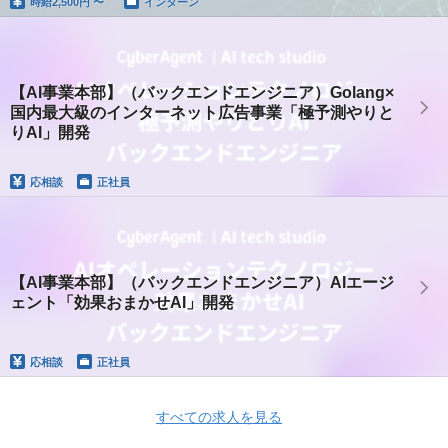
時給
2,500円 〜
インターン
【AI事業本部】（バックエンドエンジニア）Golang×
国内最大級のインターネット広告事業「極予測やりと
りAI」開発
応相談
正社員
【AI事業本部】（バックエンドエンジニア）AIエージ
ェント「効果おまかせAI」開発
応相談
正社員
すべての求人を見る