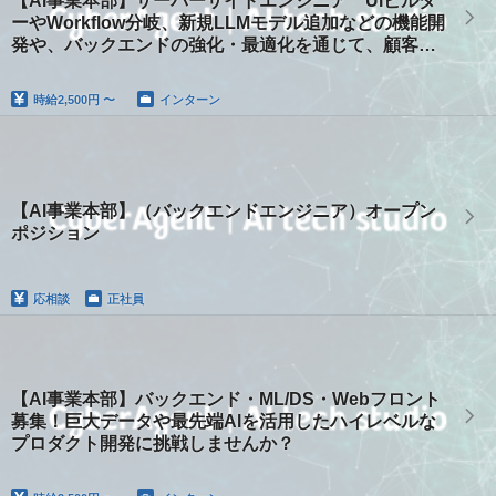
【AI事業本部】サーバーサイドエンジニア UIビルダ
ーやWorkflow分岐、新規LLMモデル追加などの機能開
発や、バックエンドの強化・最適化を通じて、顧客ニ
ーズに合わせたプロダクト改善
時給
2,500円 〜
インターン
【AI事業本部】（バックエンドエンジニア）オープン
ポジション
応相談
正社員
【AI事業本部】バックエンド・ML/DS・Webフロント
募集！巨大データや最先端AIを活用したハイレベルな
プロダクト開発に挑戦しませんか？