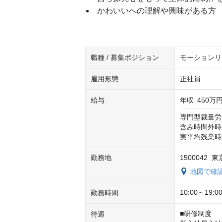
かわいいへの理解や興味がある方
職種 / 募集ポジション
モーションリ
雇用形態
正社員
給与
年収
450万円
専門型裁量労
含み時間外時間
実平均残業時
勤務地
1500042 
地図で確
10:00～1
勤務時間
■研修制度

待遇