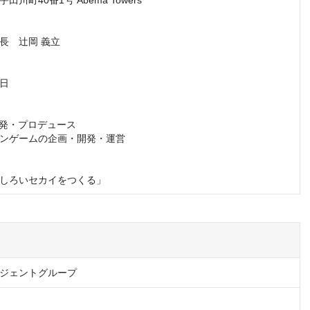
川町40番1号 Abema Towers

長　辻岡 義立

日

開発・プロデュース

ンゲームの企画・開発・運営

しろいセカイをつくる」
ジェントグループ