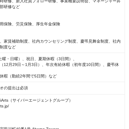
時研修、新入社員フォロー研修、事業概要説明会、マネージャー昇
部研修など

用保険、労災保険、厚生年金保険

、家賃補助制度、社内カウンセリング制度、慶弔見舞金制度、社内
制度など
土曜・日曜）、祝日、夏期休暇（3日間）、

（12月29日～1月3日）、年次有給休暇（初年度10日間）、慶弔休
休暇（勤続2年間で5日間）など
オの提出は必須
liArts（サイバーエージェントグループ）

s.jp/
