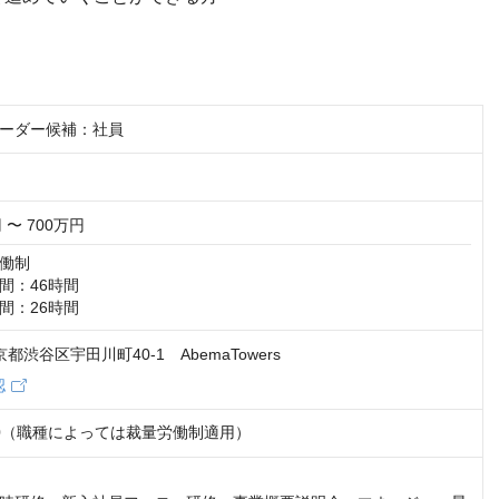
ーダー候補：社員
 〜 700万円
働制

：46時間

間：26時間
東京都渋谷区宇田川町40-1 AbemaTowers
認
9:00（職種によっては裁量労働制適用）