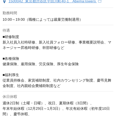
1500042 東京都渋谷区宇田川町40-1 AbemaTowers
勤務時間
10:00～19:00（職種によっては裁量労働制適用）
待遇
■研修制度

新入社員入社時研修、新入社員フォロー研修、事業概要説明会、マ
ネージャー昇格時研修、幹部研修など

■各種保険

健康保険、雇用保険、労災保険、厚生年金保険

■福利厚生

従業員持株会、家賃補助制度、社内カウンセリング制度、慶弔見舞
金制度、社内親睦会費補助制度など
休日休暇
週休2日制（土曜・日曜）、祝日、夏期休暇（3日間）、

年末年始休暇（12月29日～1月3日）、年次有給休暇（初年度10日
間）、慶弔休暇、
