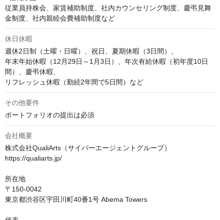
従業員持株会、家賃補助制度、社内カウンセリング制度、慶弔見舞
金制度、社内親睦会費補助制度など
休日休暇
週休2日制（土曜・日曜）、祝日、夏期休暇（3日間）、

年末年始休暇（12月29日～1月3日）、年次有給休暇（初年度10日
間）、慶弔休暇、

リフレッシュ休暇（勤続2年間で5日間）など
その他要件
ポートフォリオの提出は必須
会社概要
株式会社QualiArts（サイバーエージェントグループ）

https://qualiarts.jp/

所在地

〒150-0042

東京都渋谷区宇田川町40番1号 Abema Towers
