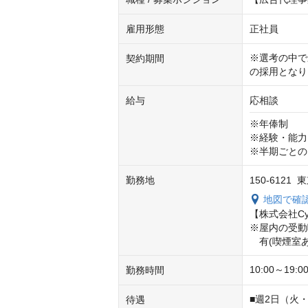
雇用形態
正社員
※選考の中で
契約期間
の採用となり
給与
応相談
※年俸制

※経験・能力
※半期ごとの
勤務地
150-612
地図で確
【株式会社Cyb
※屋内の受動
　有(喫煙室あ
10:00～1
勤務時間
■週2日（火
待遇