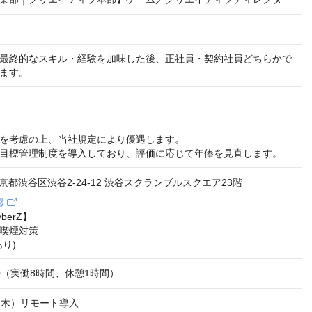
最終的なスキル・経験を加味した後、正社員・契約社員どちらかで
ます。
を考慮の上、当社規定により優遇します。

目標管理制度を導入しており、評価に応じて年俸を見直します。
1 東京都渋谷区渋谷2-24-12 渋谷スクランブルスクエア23階
認
erZ】

喫煙対策

り)
9:00（実働8時間、休憩1時間）
・木）リモート導入
