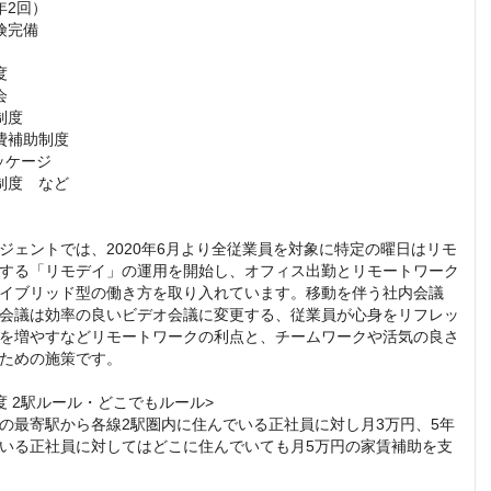
2回）

完備





度

費補助制度

ッケージ

制度　など

ジェントでは、2020年6月より全従業員を対象に特定の曜日はリモ
する「リモデイ」の運用を開始し、オフィス出勤とリモートワーク
イブリッド型の働き方を取り入れています。移動を伴う社内会議
会議は効率の良いビデオ会議に変更する、従業員が心身をリフレッ
を増やすなどリモートワークの利点と、チームワークや活気の良さ
ための施策です。

度 2駅ルール・どこでもルール>

の最寄駅から各線2駅圏内に住んでいる正社員に対し月3万円、5年
いる正社員に対してはどこに住んでいても月5万円の家賃補助を支