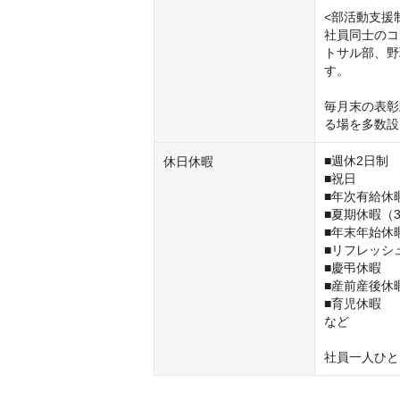
<部活動支援制
社員同士のコ
トサル部、野
す。

毎月末の表彰
る場を多数設
■週休2日制

休日休暇
■祝日

■年次有給休暇
■夏期休暇（3
■年末年始休暇
■リフレッシ
■慶弔休暇

■産前産後休暇
■育児休暇

など

社員一人ひと