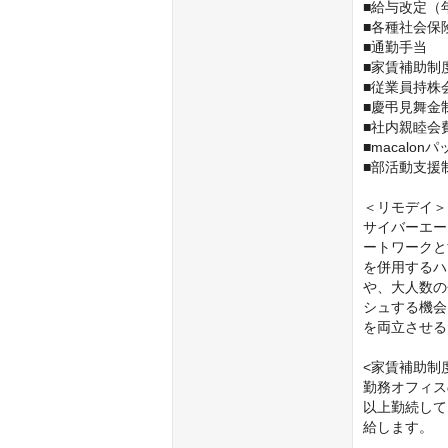
■給与改定（年
■各種社会保険
■通勤手当

■家賃補助制度
■従業員持株会
■慶弔見舞金制
■社内親睦会
■macalonパ
■部活動支援
＜リモデイ＞

サイバーエー
ートワークと
を併用するハ
や、大人数の
シュする機会
を両立させる
<家賃補助制
勤務オフィス
以上勤続して
給します。
