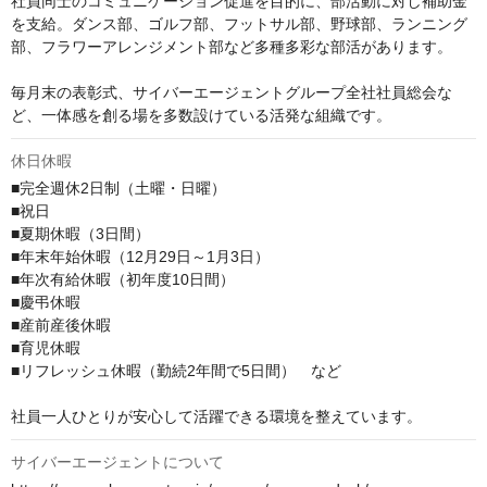
社員同士のコミュニケーション促進を目的に、部活動に対し補助金
を支給。ダンス部、ゴルフ部、フットサル部、野球部、ランニング
部、フラワーアレンジメント部など多種多彩な部活があります。

毎月末の表彰式、サイバーエージェントグループ全社社員総会な
ど、一体感を創る場を多数設けている活発な組織です。
休日休暇
■完全週休2日制（土曜・日曜）

■祝日

■夏期休暇（3日間）

■年末年始休暇（12月29日～1月3日）

■年次有給休暇（初年度10日間）

■慶弔休暇

■産前産後休暇

■育児休暇

■リフレッシュ休暇（勤続2年間で5日間）　など

社員一人ひとりが安心して活躍できる環境を整えています。
サイバーエージェントについて