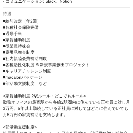
- コミュニケーション: Slack、Notion
待遇
■給与改定（年2回）

■各種社会保険完備

■通勤手当

■家賃補助制度

■従業員持株会

■慶弔見舞金制度

■社内親睦会費補助制度

■各種活性化制度 ※新規事業創出プロジェクト

■キャリアチャレンジ制度

■macalonパッケージ

■部活動支援制度　など

<家賃補助制度 2駅ルール・どこでもルール>

勤務オフィスの最寄駅から各線2駅圏内に住んでいる正社員に対し月
3万円、5年以上勤続している正社員に対してはどこに住んでいても
月5万円の家賃補助を支給します。

<部活動支援制度>
