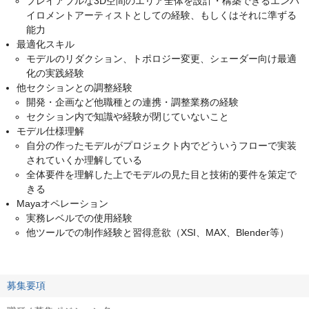
プレイアブルな3D空間のエリア全体を設計・構築できるエンバ
イロメントアーティストとしての経験、もしくはそれに準ずる
能力
最適化スキル
モデルのリダクション、トポロジー変更、シェーダー向け最適
化の実践経験
他セクションとの調整経験
開発・企画など他職種との連携・調整業務の経験
セクション内で知識や経験が閉じていないこと
モデル仕様理解
自分の作ったモデルがプロジェクト内でどういうフローで実装
されていくか理解している
全体要件を理解した上でモデルの見た目と技術的要件を策定で
きる
Mayaオペレーション
実務レベルでの使用経験
他ツールでの制作経験と習得意欲（XSI、MAX、Blender等）
募集要項