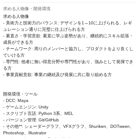
求める人物像・開発環境
求める人物像

- 美術力と技術力のバランス: デザインを1→10に上げられる、レギ
ュレーション通りに完璧に仕上げられる方

- 素直さ・学習意欲: 素直に学ぶ姿勢があり、継続的にスキル拡張・
成長ができる方

- チームワーク: 周りのメンバーと協力し、プロダクトをより良くし
ていける方

- 専門性: 他者に無い得意分野や専門性があり、強みとして発揮でき
る方

- 事業貢献意欲: 事業の継続及び発展に共に取り組める方

開発環境・ツール

- DCC: Maya

- ゲームエンジン: Unity

- スクリプト言語: Python 3系、MEL

- バージョン管理: Git/GitHub

- その他**: シェーダーグラフ、VFXグラフ、Shuriken、DOTween、
Photoshop、Illustrator
