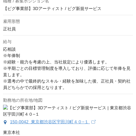
職種 / 募集ポジション名
【ピグ事業部】3Dアーティスト / ピグ新規サービス
雇用形態
正社員
給与
応相談
※年俸制

※経験・能力を考慮の上、当社規定により優遇します。

※半期ごとの目標管理制度を導入しており、評価に応じて年俸を見
直します。

※選考の中で最終的なスキル・経験を加味した後、正社員・契約社
員どちらかでの採用となります。
勤務地の所在地/地図
150-0042 東京都渋谷区宇田川町４０−１
東京本社
