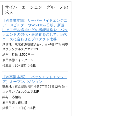
サイバーエージェントグループ の
求人
【AI事業本部】サーバーサイドエンジニ
ア UIビルダーやWorkflow分岐、新規
LLMモデル追加などの機能開発や、バッ
クエンドの強化・最適化を通じて、顧客
ニーズに合わせたプロダクト改善
勤務地：東京都渋谷区渋谷2丁目24番12号 渋谷
スクランブルスクエア22F
給与：
時給
2,500円 〜
雇用形態：インターン
掲載日：
30+日
前に掲載
【AI事業本部】（バックエンドエンジニ
ア）オープンポジション
勤務地：東京都渋谷区渋谷2丁目24番12号 渋谷
スクランブルスクエア22F
給与：
応相談
雇用形態：正社員
掲載日：
30+日
前に掲載