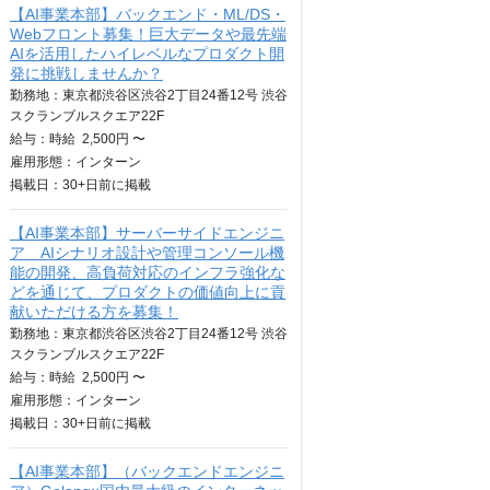
【AI事業本部】バックエンド・ML/DS・
Webフロント募集！巨大データや最先端
AIを活用したハイレベルなプロダクト開
発に挑戦しませんか？
勤務地：東京都渋谷区渋谷2丁目24番12号 渋谷
スクランブルスクエア22F
給与：
時給
2,500円 〜
雇用形態：インターン
掲載日：
30+日
前に掲載
【AI事業本部】サーバーサイドエンジニ
ア AIシナリオ設計や管理コンソール機
能の開発、高負荷対応のインフラ強化な
どを通じて、プロダクトの価値向上に貢
献いただける方を募集！
勤務地：東京都渋谷区渋谷2丁目24番12号 渋谷
スクランブルスクエア22F
給与：
時給
2,500円 〜
雇用形態：インターン
掲載日：
30+日
前に掲載
【AI事業本部】（バックエンドエンジニ