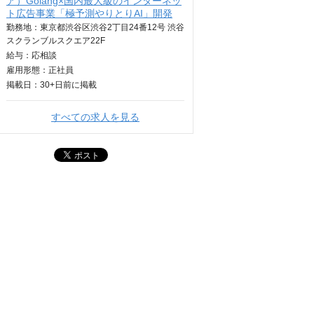
ア）Golang×国内最大級のインターネッ
ト広告事業「極予測やりとりAI」開発
勤務地：東京都渋谷区渋谷2丁目24番12号 渋谷
スクランブルスクエア22F
給与：
応相談
雇用形態：正社員
掲載日：
30+日
前に掲載
すべての求人を見る