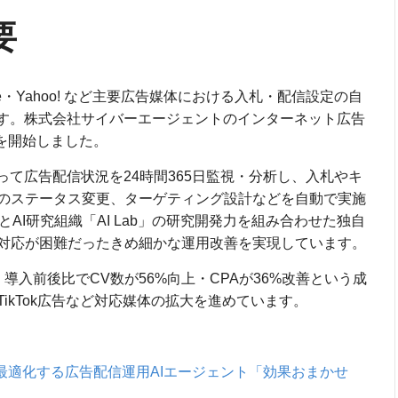
要
gle・Yahoo! など主要広告媒体における入札・配信設定の自
です。株式会社サイバーエージェントのインターネット広告
供を開始しました。
って広告配信状況を24時間365日監視・分析し、入札やキ
のステータス変更、ターゲティング設計などを自動で実施
AI研究組織「AI Lab」の研究開発力を組み合わせた独自
対応が困難だったきめ細かな運用改善を実現しています。
導入前後比でCV数が56%向上・CPAが36%改善という成
告・TikTok広告など対応媒体の拡大を進めています。
動最適化する広告配信運用AIエージェント「効果おまかせ