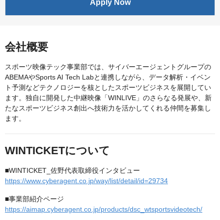
Apply Now
会社概要
スポーツ映像テック事業部では、サイバーエージェントグループの
ABEMAやSports AI Tech Labと連携しながら、データ解析・イベン
ト予測などテクノロジーを核としたスポーツビジネスを展開してい
ます。独自に開発した中継映像「WINLIVE」のさらなる発展や、新
たなスポーツビジネス創出へ技術力を活かしてくれる仲間を募集し
ます。
WINTICKETについて
■WINTICKET_佐野代表取締役インタビュー
https://www.cyberagent.co.jp/way/list/detail/id=29734
■事業部紹介ページ
https://aimap.cyberagent.co.jp/products/dsc_wtsportsvideotech/