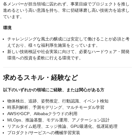
各メンバーが担当領域に囚われず、事業目線でプロジェクトを推し
進めるという高い意識を持ち、常に切磋琢磨し高い技術力を追求し
ています。
環境
チャレンジングな風土の醸成には安定して働けることが必須と考
えており、様々な福利厚生施策をとっています。
新しい技術検証や社会実装に向けて、必要なハードウェア・開発
環境への投資を柔軟に行える環境です。
求めるスキル・経験など
以下のいずれかの領域にご経験、または関心がある方
物体検出、追跡、姿勢推定、行動認識、イベント検知
時系列解析、予測モデリング、マルチモーダル学習
AWSやGCP、Alibabaクラウドの利用
MLOps、推論基盤、モデル運用、アノテーション設計
リアルタイム処理、エッジ推論、GPU最適化、低遅延処理
プロダクト/サービスへの機械学習実装