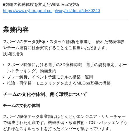
■競輪の視聴体験を変えたWINLIVEの技術
https://www.cyberagent.co.jp/way/list/detail/id=30240
業務内容
スポーツのデータ(映像・スタッツ)解析を推進し、優れた視聴体験
やチーム運営に社会実装することをご担当いただきます。
技術応用例
スポーツ映像における選手の3D座標認識、選手の姿勢推定、ボー
ルトラッキング、動画要約
プレー解析、イベント予測モデルの構築・運用
推論・再学習・モニタリングを支えるMLOps基盤の構築
チームの文化や体制、働く環境について
チームの文化や体制
スポーツ映像テック事業部はほとんどがエンジニア・リサーチャー
で構成された組織です。機械学習・放送技術・CG・バックエンドな
ど多様なスキルセットを持ったメンバーが集まっています。