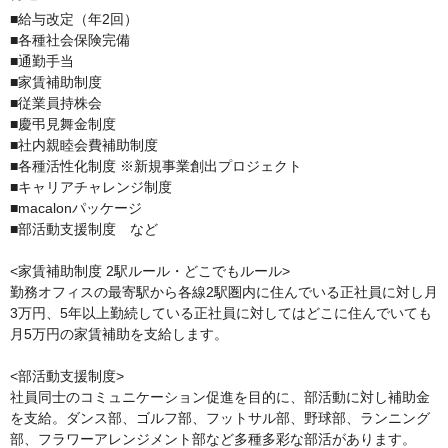
■給与改定（年2回）

■各種社会保険完備

■通勤手当

■家賃補助制度

■従業員持株会

■慶弔見舞金制度

■社内親睦会費補助制度

■各種活性化制度 ※新規事業創出プロジェクト

■キャリアチャレンジ制度

■macalonパッケージ

■部活動支援制度　など

<家賃補助制度 2駅ルール・どこでもルール>

勤務オフィスの最寄駅から各線2駅圏内に住んでいる正社員に対し月
3万円、5年以上勤続している正社員に対してはどこに住んでいても
月5万円の家賃補助を支給します。

<部活動支援制度>

社員同士のコミュニケーション促進を目的に、部活動に対し補助金
を支給。ダンス部、ゴルフ部、フットサル部、野球部、ランニング
部、フラワーアレンジメント部など多種多彩な部活があります。
