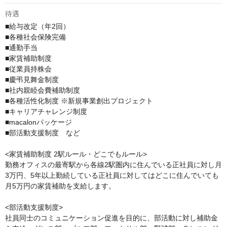
待遇
■給与改定（年2回）

■各種社会保険完備

■通勤手当

■家賃補助制度

■従業員持株会

■慶弔見舞金制度

■社内親睦会費補助制度

■各種活性化制度 ※新規事業創出プロジェクト

■キャリアチャレンジ制度

■macalonパッケージ

■部活動支援制度　など

<家賃補助制度 2駅ルール・どこでもルール>

勤務オフィスの最寄駅から各線2駅圏内に住んでいる正社員に対し月
3万円、5年以上勤続している正社員に対してはどこに住んでいても
月5万円の家賃補助を支給します。

<部活動支援制度>

社員同士のコミュニケーション促進を目的に、部活動に対し補助金