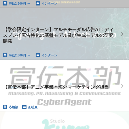
時給
2,500円 〜
インターン
【学会限定インターン】マルチモーダル広告AI：ディ
スプレイ広告特化の基盤モデル及び生成モデルの研究
開発
時給
2,500円 〜
インターン
【宣伝本部】アニメ事業＊海外マーケティング担当
応相談
正社員