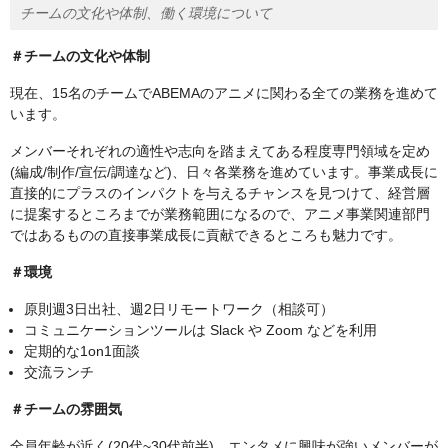
チームの文化や体制、働く環境について
＃チームの文化や体制
現在、15名のチームでABEMAのアニメに関わる全ての業務を進めて
います。
メンバーそれぞれの適性や志向を踏まえてある程度専門領域を定め
(編成/制作/宣伝/調達など)、日々各業務を進めています。事業成長に
直接的にプラスのインパクトを与えるチャンスを見つけて、経営層
に提案するところまでが業務範囲になるので、アニメ事業関連部門
ではあるものの直接事業成長に貢献できるところも魅力です。
＃環境
原則週3日出社、週2日リモートワーク（相談可）
コミュニケーションツールは Slack や Zoom などを利用
定期的な1on1面談
交流ランチ
＃チームの雰囲気
全員年齢が近く(20代~30代前半)、エンタメに興味が強いメンバーが