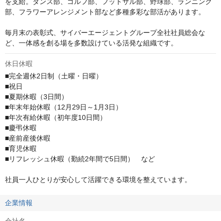
を支給。ダンス部、ゴルフ部、フットサル部、野球部、ランニング
部、フラワーアレンジメント部など多種多彩な部活があります。

毎月末の表彰式、サイバーエージェントグループ全社社員総会な
ど、一体感を創る場を多数設けている活発な組織です。
休日休暇
■完全週休2日制（土曜・日曜）

■祝日

■夏期休暇（3日間）

■年末年始休暇（12月29日～1月3日）

■年次有給休暇（初年度10日間）

■慶弔休暇

■産前産後休暇

■育児休暇

■リフレッシュ休暇（勤続2年間で5日間）　など

社員一人ひとりが安心して活躍できる環境を整えています。
企業情報