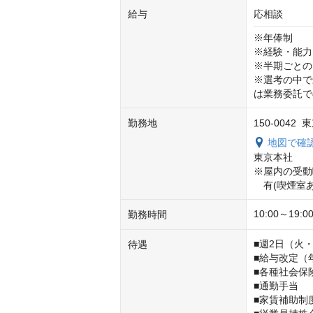
給与
応相談
※年俸制

※経験・能力
※半期ごとの
※選考の中で
は業務委託で
勤務地
150-0042
地図で確
東京本社

※屋内の受動
　有(喫煙室あ
10:00～1
勤務時間
■週2日（火
待遇
■給与改定（年
■各種社会保険
■通勤手当

■家賃補助制度