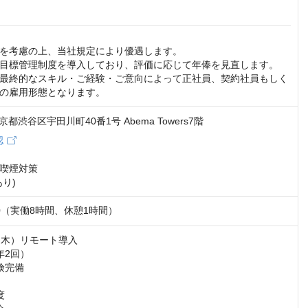
を考慮の上、当社規定により優遇します。

目標管理制度を導入しており、評価に応じて年俸を見直します。

最終的なスキル・ご経験・ご意向によって正社員、契約社員もしく
の雇用形態となります。
 東京都渋谷区宇田川町40番1号 Abema Towers7階
認
喫煙対策

り)
9:00（実働8時間、休憩1時間）
・木）リモート導入

2回）

完備


