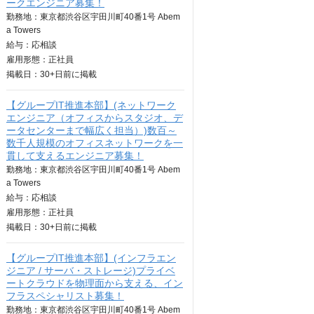
ークエンジニア募集！
勤務地：東京都渋谷区宇田川町40番1号 Abem
a Towers
給与：
応相談
雇用形態：正社員
掲載日：
30+日
前に掲載
【グループIT推進本部】(ネットワーク
エンジニア（オフィスからスタジオ、デ
ータセンターまで幅広く担当）)数百～
数千人規模のオフィスネットワークを一
貫して支えるエンジニア募集！
勤務地：東京都渋谷区宇田川町40番1号 Abem
a Towers
給与：
応相談
雇用形態：正社員
掲載日：
30+日
前に掲載
【グループIT推進本部】(インフラエン
ジニア / サーバ・ストレージ)プライベ
ートクラウドを物理面から支える、イン
フラスペシャリスト募集！
勤務地：東京都渋谷区宇田川町40番1号 Abem