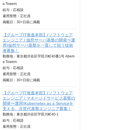
a Towers
給与：
応相談
雇用形態：正社員
掲載日：
30+日
前に掲載
【グループIT推進本部】(ソフトウェア
エンジニア / 仮想サーバ基盤の開発〜運
用)仮想サーバ基盤を一貫して担う技術
者募集！
勤務地：東京都渋谷区宇田川町40番1号 Abem
a Towers
給与：
応相談
雇用形態：正社員
掲載日：
30+日
前に掲載
【グループIT推進本部】(ソフトウェア
エンジニア / マネージドサービス基盤の
開発〜運用)Kubernetes as a Serviceを
支える、次世代基盤エンジニア募集！
勤務地：東京都渋谷区宇田川町40-1
給与：
応相談
雇用形態：正社員