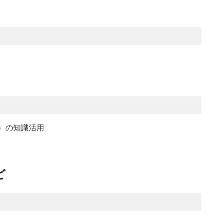
S）の知識活用
ど