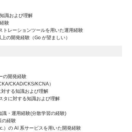
な知識および理解
用経験
オーケストレーションツールを用いた運用経験
以上の開発経験（Go が望ましい）
ーラーの開発経験
KA/CKAD/CKS/KCNA）
に対する知識および理解
ラスタに対する知識および理解
rator の知識・運用経験(分散学習の経験)
対策の経験
tc.）の AI 系サービスを用いた開発経験