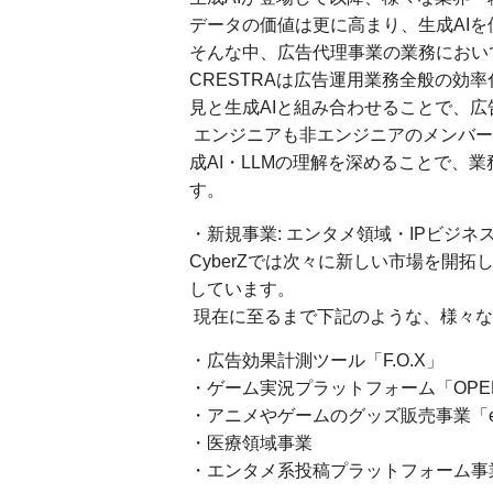
データの価値は更に高まり、生成AI
そんな中、広告代理事業の業務におい
CRESTRAは広告運用業務全般の効率
見と生成AIと組み合わせることで、
エンジニアも非エンジニアのメンバー
成AI・LLMの理解を深めることで、
す。
・新規事業: エンタメ領域・IPビジ
CyberZでは次々に新しい市場を開
しています。
現在に至るまで下記のような、様々な
・広告効果計測ツール「F.O.X」
・ゲーム実況プラットフォーム「OPENR
・アニメやゲームのグッズ販売事業「eS
・医療領域事業
・エンタメ系投稿プラットフォーム事