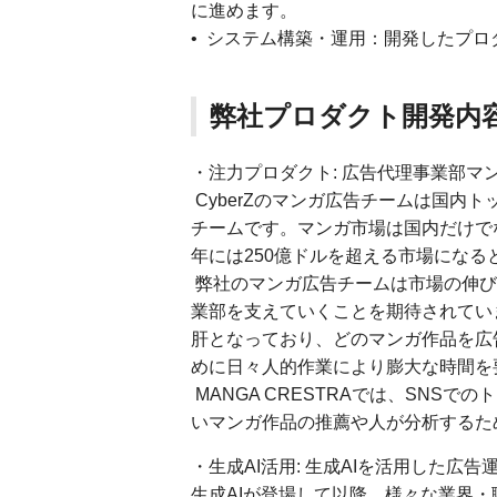
に進めます。
• システム構築・運用：開発したプ
弊社プロダクト開発内
・注力プロダクト: 広告代理事業部マン
CyberZのマンガ広告チームは国内
チームです。マンガ市場は国内だけで
年には250億ドルを超える市場になる
弊社のマンガ広告チームは市場の伸び
業部を支えていくことを期待されてい
肝となっており、どのマンガ作品を広
めに日々人的作業により膨大な時間を
MANGA CRESTRAでは、SNS
いマンガ作品の推薦や人が分析するた
・生成AI活用: 生成AIを活用した広告
生成AIが登場して以降、様々な業界