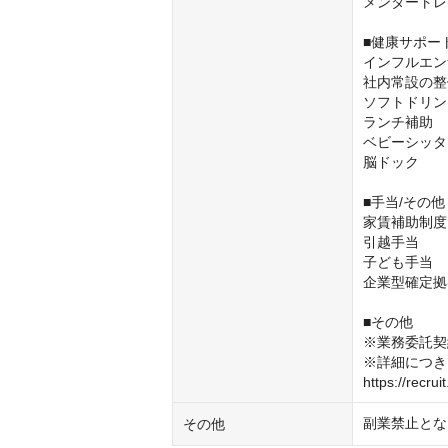
メンタートレ
■健康サポー
インフルエン
社内常設の整
ソフトドリン
ランチ補助

ベビーシッタ
脳ドック

■手当/その他
家賃補助制度
引越手当

子ども手当

企業型確定拠
■その他

※業務委託契
※詳細につき
https://recrui
副業禁止とな
その他