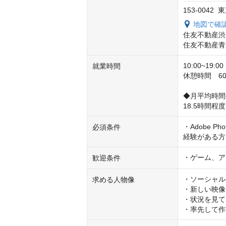
153-004
地図で確
住友不動産渋
住友不動産青
10:00~19
就業時間
休憩時間　60分
◆月平均時間
18.5時間程
・Adobe P
必須条件
経験がある方
・ゲーム、ア
歓迎条件
・ソーシャル
求める人物像
・新しい映像
・状況を見て
・率先して作