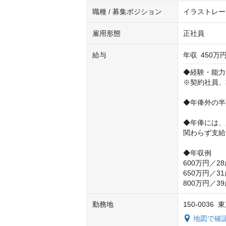
職種 / 募集ポジション
イラストレー
雇用形態
正社員
給与
年収
450万円
◆経験・能力
※契約社員、
◆年俸外の半
◆年俸には、
関わらず支給
◆年収例

600万円／28
650万円／31
800万円／3
勤務地
150-003
地図で確