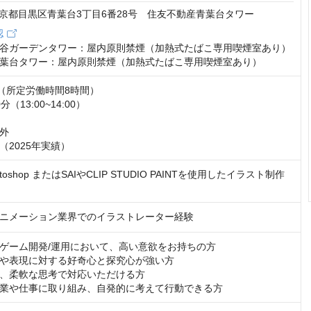
2 東京都目黒区青葉台3丁目6番28号 住友不動産青葉台タワー
認
谷ガーデンタワー：屋内原則禁煙（加熱式たばこ専用喫煙室あり）

葉台タワー：屋内原則禁煙（加熱式たばこ専用喫煙室あり）
:00（所定労働時間8時間）

（13:00~14:00）

外

度（2025年実績）
hotoshop またはSAIやCLIP STUDIO PAINTを使用したイラスト制作
ニメーション業界でのイラストレーター経験
ゲーム開発/運用において、高い意欲をお持ちの方

や表現に対する好奇心と探究心が強い方

、柔軟な思考で対応いただける方

業や仕事に取り組み、自発的に考えて行動できる方