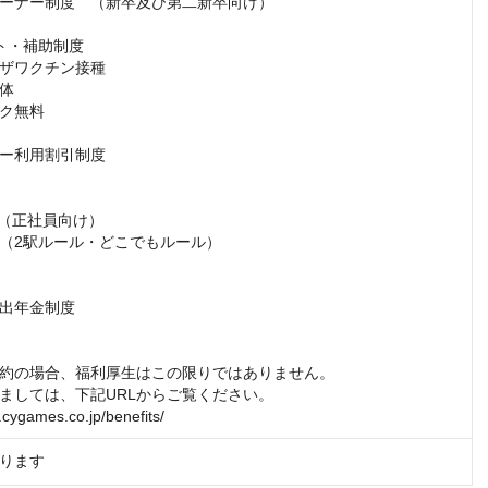
ーナー制度　（新卒及び第二新卒向け）

ト・補助制度

ザワクチン接種

体

ク無料

ー利用割引制度

（正社員向け）

（2駅ルール・どこでもルール）

出年金制度

約の場合、福利厚生はこの限りではありません。

ましては、下記URLからご覧ください。

t.cygames.co.jp/benefits/
ります