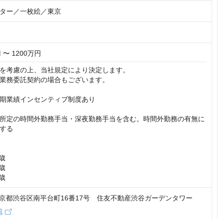
ター／一枚絵／東京
 〜 1200万円
を考慮の上、当社規定により決定します。

業務委託契約の場合もございます。

期業績インセンティブ制度あり

所定の時間外勤務手当・深夜勤務手当を含む。時間外勤務の有無に
する

歳

歳

9歳
6 東京都渋谷区南平台町16番17号 住友不動産渋谷ガーデンタワー
認