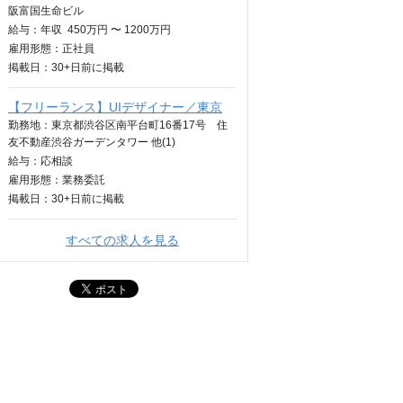
阪富国生命ビル
給与：
年収
450万円 〜 1200万円
雇用形態：正社員
掲載日：
30+日
前に掲載
【フリーランス】UIデザイナー／東京
勤務地：東京都渋谷区南平台町16番17号 住
友不動産渋谷ガーデンタワー 他(1)
給与：
応相談
雇用形態：業務委託
掲載日：
30+日
前に掲載
すべての求人を見る