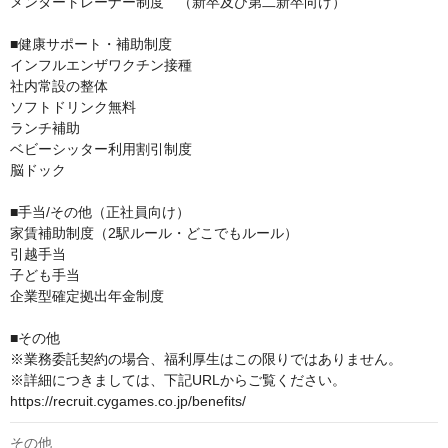
メンタートレーナー制度　（新卒及び第二新卒向け）

■健康サポート・補助制度

インフルエンザワクチン接種

社内常設の整体

ソフトドリンク無料

ランチ補助

ベビーシッター利用割引制度

脳ドック

■手当/その他（正社員向け）

家賃補助制度（2駅ルール・どこでもルール）

引越手当

子ども手当

企業型確定拠出年金制度

■その他

※業務委託契約の場合、福利厚生はこの限りではありません。

※詳細につきましては、下記URLからご覧ください。

https://recruit.cygames.co.jp/benefits/
その他