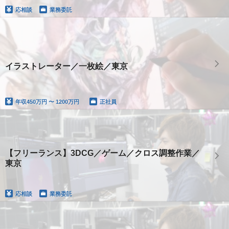
応相談
業務委託
イラストレーター／一枚絵／東京
年収
450万円 〜 1200万円
正社員
【フリーランス】3DCG／ゲーム／クロス調整作業／
東京
応相談
業務委託