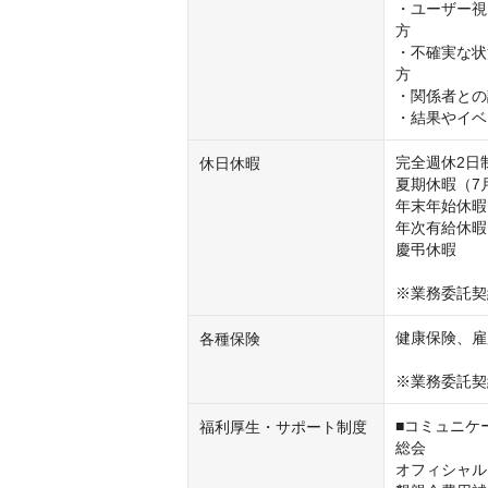
・ユーザー視
方

・不確実な状
方

・関係者との
・結果やイベ
完全週休2日
休日休暇
夏期休暇（7月
年末年始休暇（
年次有給休暇
慶弔休暇

※業務委託契
健康保険、雇
各種保険
※業務委託契
■コミュニケ
福利厚生・サポート制度
総会

オフィシャル