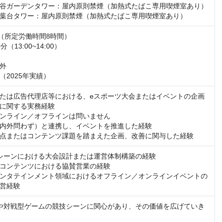
谷ガーデンタワー：屋内原則禁煙（加熱式たばこ専用喫煙室あり）

葉台タワー：屋内原則禁煙（加熱式たばこ専用喫煙室あり）
:00（所定労働時間8時間）

（13:00~14:00）

外

度（2025年実績）
たは広告代理店等における、eスポーツ大会またはイベントの企画
に関する実務経験

ンライン／オフラインは問いません

内外問わず）と連携し、イベントを推進した経験

点またはコンテンツ課題を踏まえた企画、改善に関与した経験
シーンにおける大会設計または運営体制構築の経験

コンテンツにおける協賛営業の経験

ンタテインメント領域におけるオフライン／オンラインイベントの
営経験
や対戦型ゲームの競技シーンに関心があり、その価値を広げていき