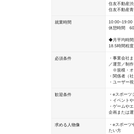
住友不動産渋
住友不動産青
10:00~19
就業時間
休憩時間　60分
◆月平均時間
18.5時間程
・事業会社ま
必須条件
／運営／制作
　※規模・オ
・関係者（社
・ユーザー視
・eスポーツ
歓迎条件
・イベントや
・ゲームやエ
企画または運
・eスポーツ
求める人物像
たい方
