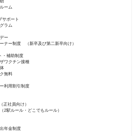
助

ルーム

プサポート

グラム

デー

ーナー制度　（新卒及び第二新卒向け）

ト・補助制度

ザワクチン接種

体

ク無料

ー利用割引制度

（正社員向け）

（2駅ルール・どこでもルール）

出年金制度
