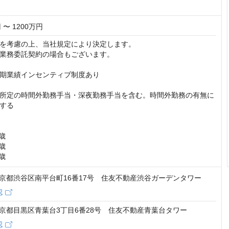
 〜 1200万円
を考慮の上、当社規定により決定します。

業務委託契約の場合もございます。

期業績インセンティブ制度あり

所定の時間外勤務手当・深夜勤務手当を含む。時間外勤務の有無に
する

歳

歳

9歳
6 東京都渋谷区南平台町16番17号 住友不動産渋谷ガーデンタワー
認
2 東京都目黒区青葉台3丁目6番28号 住友不動産青葉台タワー
認